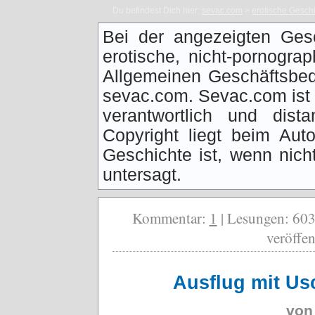
Du befindest Dich hier:
sevac.com
>
erotische Gesch
Bei der angezeigten Ges
erotische, nicht-pornogra
Allgemeinen Geschäftsbed
sevac.com. Sevac.com ist f
verantwortlich und dist
Copyright liegt beim Auto
Geschichte ist, wenn nich
untersagt.
Kommentar:
1
| Lesungen: 6032
veröffen
Ausflug mit Usc
vo