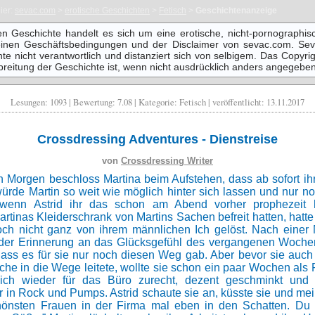
ier:
sevac.com
>
erotische Geschichten
>
Fetisch
>
Geschichtenanzeige
en Geschichte handelt es sich um eine erotische, nicht-pornographis
einen Geschäftsbedingungen und der Disclaimer von sevac.com. Sev
te nicht verantwortlich und distanziert sich von selbigem. Das Copyrig
breitung der Geschichte ist, wenn nicht ausdrücklich anders angegeben
Lesungen: 1093 | Bewertung: 7.08 | Kategorie: Fetisch | veröffentlicht: 13.11.2017
Crossdressing Adventures - Dienstreise
von
Crossdressing Writer
 Morgen beschloss Martina beim Aufstehen, dass ab sofort i
ürde Martin so weit wie möglich hinter sich lassen und nur no
wenn Astrid ihr das schon am Abend vorher prophezeit 
tinas Kleiderschrank von Martins Sachen befreit hatten, hatte
ch nicht ganz von ihrem männlichen Ich gelöst. Nach einer
 der Erinnerung an das Glücksgefühl des vergangenen Woch
dass es für sie nur noch diesen Weg gab. Aber bevor sie auch a
che in die Wege leitete, wollte sie schon ein paar Wochen als 
ich wieder für das Büro zurecht, dezent geschminkt und 
r in Rock und Pumps. Astrid schaute sie an, küsste sie und mein
hönsten Frauen in der Firma mal eben in den Schatten. Du 