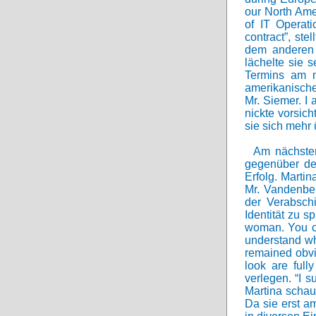
our North Amer
of IT Operat
contract”, st
dem anderen 
lächelte sie 
Termins am n
amerikanisch
Mr. Siemer. I 
nickte vorsic
sie sich mehr 
Am nächsten
gegenüber de
Erfolg. Marti
Mr. Vandenber
der Verabsch
Identität zu 
woman. You ch
understand wh
remained obvi
look are full
verlegen. “I s
Martina schau
Da sie erst a