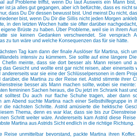
l auf Probleme triffst, wenn Du laut Ausweis ein Mann bist,
sher ist ja alles gut gegangen, aber ich befürchte, dass es nicht s
nur, dass Du Dir dessen bewusst bist. Und meinst Du nicht, das
riedener bist, wenn Du Dir die Sillis nicht jeden Morgen ankle
lte, in den letzten Wochen hatte sie öfter darüber nachgedacht
e, eigene Brüste zu haben. Über Probleme, weil sie in ihrem Au
tte sie keinen Gedanken verschwendet. Sie versprach As
was zu tun wäre und welche Konsequenzen das für sie hätte.
chsten Tag kam dann der finale Auslöser für Martina, sich u
s Wandels intensiv zu kümmern. Sie sollte auf eine längere Dien
Chefin meinte, dass sie dort besser als Mann reisen und auf
g das Gesicht und wollte erst gar nicht reisen, aber einerseits
d andererseits war sie eine der Schlüsselpersonen in dem Proje
d darüber, die Martina zu der Reise riet. Astrid stimmte ihrer 
Dienstreise besser als Mann machen sollte, wobei sie meinte:
ten femininen Sachen heraus, die Du jetzt im Schrank hast und l
ht solltest Du auch nur flache Schuhe tragen, aber dann s
 am Abend suchte Martina nach einer Selbsthilfegruppe in 
r die nächsten Schritte. Astrid amüsierte die hektische Geschä
iesem Thema, denn es war klar, dass sie bis zur Dienstrei
einen Schritt weiter wäre. Andererseits kam Astrid diese Reise
ste Martina aus Astrids Sicht endlich in die richtige Richtung.
 Reise unmittelbar bevorstand, packte Martina ihren Koffer. A