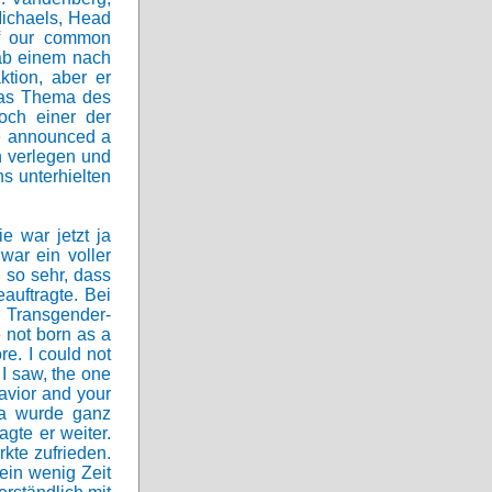
 Michaels, Head
of our common
gab einem nach
tion, aber er
 das Thema des
och einer der
e announced a
ch verlegen und
s unterhielten
e war jetzt ja
ar ein voller
 so sehr, dass
auftragte. Bei
 Transgender-
 not born as a
e. I could not
I saw, the one
avior and your
ina wurde ganz
agte er weiter.
kte zufrieden.
ein wenig Zeit