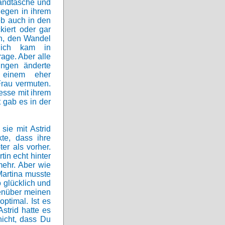
Handtasche und
legen in ihrem
eb auch in den
iert oder gar
en, den Wandel
rlich kam in
age. Aber alle
ungen änderte
u einem eher
Frau vermuten.
esse mit ihrem
t gab es in der
sie mit Astrid
te, dass ihre
er als vorher.
in echt hinter
mehr. Aber wie
artina musste
o glücklich und
genüber meinen
optimal. Ist es
strid hatte es
nicht, dass Du