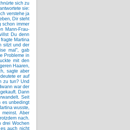
chnürte sich zu
ntwortete sie:
Ich verstehe ja
eben, Dir steht
ng schon immer
ten Mann-Frau-
willst Du denn
fragte Martina
 sitzt und der
ise mal”, gab
ne Probleme in
uckte mit den
ängeren Haaren,
ch, sagte aber
deutete er auf
en zu tun? Und
ndwann war der
 gekauft. Dann
rwandelt. Seit
n es unbedingt
artina wusste,
 meinst. Aber
trotzdem nach.
in drei Wochen
 es auch nicht