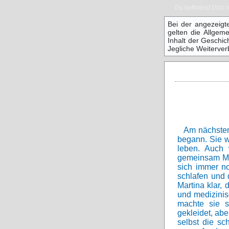
Du befindest Dich h
Bei der angezeigt
gelten die Allgem
Inhalt der Geschich
Jegliche Weiterver
Am nächsten
begann. Sie w
leben. Auch 
gemeinsam Mar
sich immer no
schlafen und
Martina klar, 
und medizinis
machte sie s
gekleidet, abe
selbst die sc