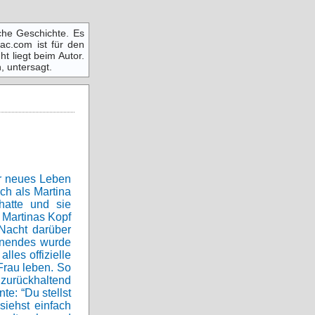
che Geschichte. Es
ac.com ist für den
ht liegt beim Autor.
, untersagt.
hr neues Leben
ch als Martina
hatte und sie
 Martinas Kopf
 Nacht darüber
enendes wurde
lles offizielle
Frau leben. So
zurückhaltend
te: “Du stellst
siehst einfach