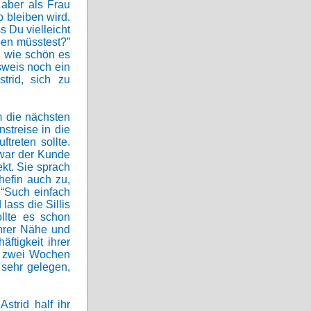
 aber als Frau
o bleiben wird.
s Du vielleicht
ben müsstest?”
, wie schön es
sweis noch ein
trid, sich zu
m die nächsten
streise in die
treten sollte.
 war der Kunde
kt. Sie sprach
Chefin auch zu,
 “Such einfach
ass die Sillis
ollte es schon
ihrer Nähe und
ftigkeit ihrer
se zwei Wochen
 sehr gelegen,
strid half ihr