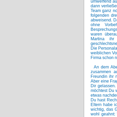
umwerfend aus
dann verließe
Team ganz nor
folgenden dr
abweisend. Da
ohne Vorbeh
Besprechungsp
waren überau
Martina ihr
geschlechtsne
Die Personala
weiblichen Vor
Firma schon n
An dem Aben
zusammen auf
Freundin ihr 
Aber eine Fra
Dir gelassen.
möchtest Du 
etwas nachdenk
Du hast Recht
Eltern habe ic
wichtig, das 
wohl geahnt: 