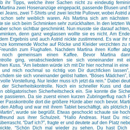
b ihr Tipps, welche ihrer Sachen nicht zu eindeutig femin
 Martina zwei Hosenanzüge eingepackt, passende Blusen und 
i Jeans, zwei T-Shirts und zwei leichte Pullover, wobei Astrid 
e schon sehr weiblich waren. Als Martina sich am nächsten 
e sie sich beim Schminken sehr zurückhalten. In den letzten 
 aber schon sichtbar geschminkt. Nun musste sie darauf achten,
hminken, denn ganz weglassen wollte sie es nicht. Am Ende
 dem Ergebnis und auch Astrid nickte zustimmend. Es war ihr s
anze kommende Woche auf Röcke und Kleider verzichten zu m
 Freundin zum Flughafen. Nachdem Martina ihren Koffer abg
e noch gemeinsam einen Kaffee. Bevor Martina dan
ontrolle ging, verabschiedeten sie sich voneinander mit e
ichen Kuss. “Am liebsten würde ich mit Dir hier nochmal in ein
 und mich nochmal so richtig von Dir durchficken lassen”, 
achdem sie sich voneinander gelöst hatten. “Böses Mädchen”, l
zvolle Vorstellung. Nur leider muss ich jetzt da rein.” Dabei deut
 der Sicherheitskontrolle. Noch ein schneller Kuss und dan
en obligatorischen Sicherheitscheck ein. Sie konnte die Sicher
 passieren. Da sie zuerst einen kurzen Zubringerflug nach Fr
der Passkontrolle dort die größere Hürde aber noch bevor. Mart
den Abflug und war mit ihrem Tablet beschäftigt, als plötzlich 
 Martin”, wurde sie begrüßt. Etwas geschockt schaute sie hoc
freund aus ihrer Schulzeit. “Hallo Andreas. Hast Du mich
überrascht. “Darf ich?”, fragte er und deutete auf den Platz neb
ickte. “Schön Dich mal wieder zu sehen. Du hast Dich 