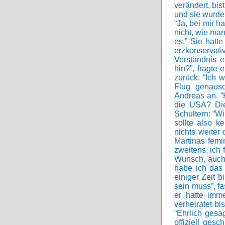
verändert, bis
und sie wurde
“Ja, bei mir h
nicht, wie man
es.” Sie hatt
erzkonservati
Verständnis e
hin?”, fragte
zurück. “Ich 
Flug genauso
Andreas an. “
die USA? Die
Schultern: “Wi
sollte also k
nichts weiter
Martinas femi
zweitens, ich
Wunsch, auch 
habe ich das 
einiger Zeit 
sein muss”, f
er hatte imm
verheiratet b
“Ehrlich gesa
offiziell ges