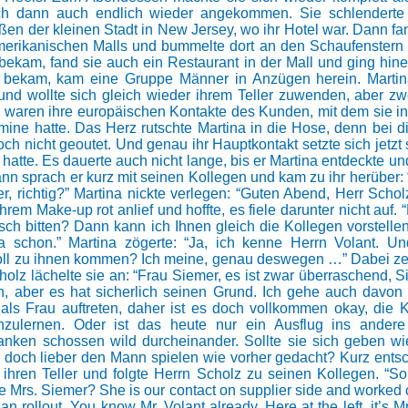
ich dann auch endlich wieder angekommen. Sie schlenderte z
ßen der kleinen Stadt in New Jersey, wo ihr Hotel war. Dann fa
erikanischen Malls und bummelte dort an den Schaufenstern v
ekam, fand sie auch ein Restaurant in der Mall und ging hine
n bekam, kam eine Gruppe Männer in Anzügen herein. Martin
 und wollte sich gleich wieder ihrem Teller zuwenden, aber z
s waren ihre europäischen Kontakte des Kunden, mit dem sie i
mine hatte. Das Herz rutschte Martina in die Hose, denn bei
ch nicht geoutet. Und genau ihr Hauptkontakt setzte sich jetzt 
k hatte. Es dauerte auch nicht lange, bis er Martina entdeckte u
nn sprach er kurz mit seinen Kollegen und kam zu ihr herüber:
, richtig?” Martina nickte verlegen: “Guten Abend, Herr Scholz
ihrem Make-up rot anlief und hoffte, es fiele darunter nicht auf. “
sch bitten? Dann kann ich Ihnen gleich die Kollegen vorstellen
a schon.” Martina zögerte: “Ja, ich kenne Herrn Volant. U
 soll zu ihnen kommen? Ich meine, genau deswegen …” Dabei zeig
holz lächelte sie an: “Frau Siemer, es ist zwar überraschend, Sie
en, aber es hat sicherlich seinen Grund. Ich gehe auch davon
ls Frau auftreten, daher ist es doch vollkommen okay, die 
zulernen. Oder ist das heute nur ein Ausflug ins andere
nken schossen wild durcheinander. Sollte sie sich geben wie
ie doch lieber den Mann spielen wie vorher gedacht? Kurz ents
 ihren Teller und folgte Herrn Scholz zu seinen Kollegen. “So
e Mrs. Siemer? She is our contact on supplier side and worked 
n rollout. You know Mr. Volant already. Here at the left, it’s 