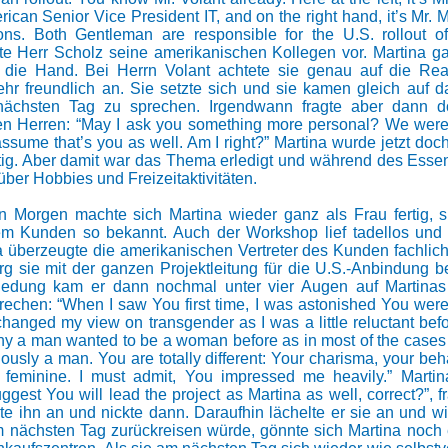
ican Senior Vice President IT, and on the right hand, it’s Mr.
ions. Both Gentleman are responsible for the U.S. rollout 
ellte Herr Scholz seine amerikanischen Kollegen vor. Martina 
die Hand. Bei Herrn Volant achtete sie genau auf die Reak
sehr freundlich an. Sie setzte sich und sie kamen gleich auf
ächsten Tag zu sprechen. Irgendwann fragte aber dann d
en Herren: “May I ask you something more personal? We wer
assume that’s you as well. Am I right?” Martina wurde jetzt do
htig. Aber damit war das Thema erledigt und während des Essen
über Hobbies und Freizeitaktivitäten.
 Morgen machte sich Martina wieder ganz als Frau fertig, si
m Kunden so bekannt. Auch der Workshop lief tadellos und w
na überzeugte die amerikanischen Vertreter des Kunden fachlich
g sie mit der ganzen Projektleitung für die U.S.-Anbindung be
iedung kam er dann nochmal unter vier Augen auf Martinas
sprechen: “When I saw You first time, I was astonished You were
anged my view on transgender as I was a little reluctant befor
y a man wanted to be a woman before as in most of the cases 
ously a man. You are totally different: Your charisma, your beh
y feminine. I must admit, You impressed me heavily.” Mart
uggest You will lead the project as Martina as well, correct?”, fr
te ihn an und nickte dann. Daraufhin lächelte er sie an und wir
m nächsten Tag zurückreisen würde, gönnte sich Martina noch 