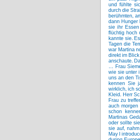
und fühlte s
durch die Stra
berühmten, am
dann Hunger b
sie ihr Esse
flüchtig hoch
kannte sie. E
Tagen die Ter
war Martina no
direkt im Blic
anschaute. Da
… Frau Siemer
wie sie unter 
uns an den Ti
kennen Sie j
wirklich, ich
Kleid. Herr Sc
Frau zu treff
auch morgen a
schon kennen
Martinas Geda
oder sollte s
sie auf, nahm
May I introduc
during Europea