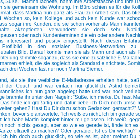
, Süße.” Martina lächelte, nahm ihre Arbeitstasche und ihre 
n sie gemeinsam die Wohnung. Im Büro schien es für die Kol
mal, dass Martina nun ganz als Frau zur Arbeit kam. Das bli
ei Wochen so, kein Kollege und auch kein Kunde war schock
ss sogar ihre Kunden, die sie schon vorher als Mann kannt
alte akzeptierten, verwunderte sie doch sehr. Natü
ausen oder nach Kundenterminen die ein oder andere Nachfr
s interessiert und positiv eingestellt. Nach diesen Erfahr
 Profilbild in den sozialen Business-Netzwerken z
utralen Bild. Darauf konnte man sie als Mann und auch als 
bteilung stimmte sogar zu, dass sie eine zusätzliche E-Mailadr
namen erhielt, die sie sogleich als Standard einrichtete. Somi
ach drei Wochen fast nur noch Martina Siemer.
d, als sie ihre weibliche E-Mailadresse erhalten hatte, saß 
 der Couch und war einfach nur glücklich. Astrid bemerk
männliches Ich nun ganz abgelegt hatte und war noch verliebt
ge brannte ihr unter den Nägeln: “Süße, ich merke, Du hast Mart
 Das finde ich großartig und dafür liebe ich Dich noch umso 
weiter gehen? Hast Du Dir dazu schon Gedanken gemacht?” M
en, bevor sie antwortete. “Ich weiß es nicht. Ich bin gerade s
: Ich habe Martin komplett hinter mir gelassen. Ich weiß, ge
h noch nichts gesagt, aber so wie es gerade ist, finde ich es 
Ganze offiziell zu machen? Oder genauer: Ist es Dir wichtig?” A
“Ich bin doch auch glücklich, so wie es ist, aber meinst Du 