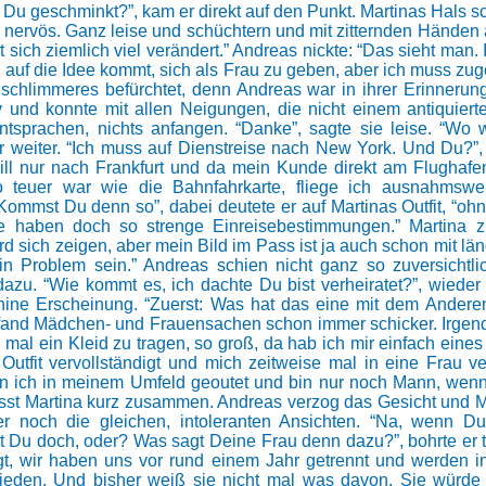
t Du geschminkt?”, kam er direkt auf den Punkt. Martinas Hals s
 nervös. Ganz leise und schüchtern und mit zitternden Händen a
at sich ziemlich viel verändert.” Andreas nickte: “Das sieht man. 
 auf die Idee kommt, sich als Frau zu geben, aber ich muss zug
e schlimmeres befürchtet, denn Andreas war in ihrer Erinneru
v und konnte mit allen Neigungen, die nicht einem antiquier
ntsprachen, nichts anfangen. “Danke”, sagte sie leise. “Wo 
 er weiter. “Ich muss auf Dienstreise nach New York. Und Du?”, 
will nur nach Frankfurt und da mein Kunde direkt am Flughafen
 teuer war wie die Bahnfahrkarte, fliege ich ausnahmswe
Kommst Du denn so”, dabei deutete er auf Martinas Outfit, “oh
 haben doch so strenge Einreisebestimmungen.” Martina z
rd sich zeigen, aber mein Bild im Pass ist ja auch schon mit l
ein Problem sein.” Andreas schien nicht ganz so zuversichtli
 dazu. “Wie kommt es, ich dachte Du bist verheiratet?”, wieder 
nine Erscheinung. “Zuerst: Was hat das eine mit dem Ander
 fand Mädchen- und Frauensachen schon immer schicker. Irge
mal ein Kleid zu tragen, so groß, da hab ich mir einfach eines
Outfit vervollständigt und mich zeitweise mal in eine Frau ve
bin ich in meinem Umfeld geoutet und bin nur noch Mann, wen
asst Martina kurz zusammen. Andreas verzog das Gesicht und M
er noch die gleichen, intoleranten Ansichten. “Na, wenn Du
ist Du doch, oder? Was sagt Deine Frau denn dazu?”, bohrte er 
gt, wir haben uns vor rund einem Jahr getrennt und werden 
chieden. Und bisher weiß sie nicht mal was davon. Sie würde