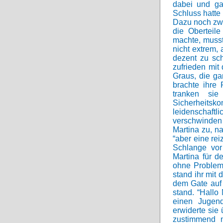
dabei und ga
Schluss hatte
Dazu noch zwe
die Oberteil
machte, musst
nicht extrem,
dezent zu sc
zufrieden mit
Graus, die g
brachte ihre
tranken si
Sicherheitsk
leidenschaftl
verschwinden
Martina zu, n
“aber eine rei
Schlange vor
Martina für d
ohne Probleme
stand ihr mit 
dem Gate auf 
stand. “Hallo
einen Jugend
erwiderte sie 
zustimmend n