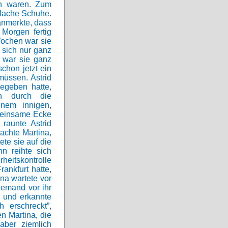
in waren. Zum
flache Schuhe.
anmerkte, dass
Morgen fertig
Wochen war sie
 sich nur ganz
 war sie ganz
chon jetzt ein
üssen. Astrid
egeben hatte,
n durch die
inem innigen,
e einsame Ecke
raunte Astrid
achte Martina,
ete sie auf die
n reihte sich
heitskontrolle
ankfurt hatte,
ina wartete vor
jemand vor ihr
h und erkannte
 erschreckt”,
en Martina, die
aber ziemlich