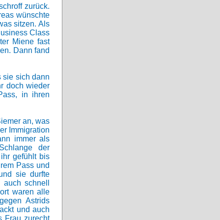
chroff zurück.
dreas wünschte
as sitzen. Als
Business Class
rter Miene fast
hen. Dann fand
s sie sich dann
hr doch wieder
ass, in ihren
Siemer an, was
der Immigration
Mann immer als
Schlange der
hr gefühlt bis
ihrem Pass und
nd sie durfte
d auch schnell
ort waren alle
gegen Astrids
packt und auch
s Frau zurecht