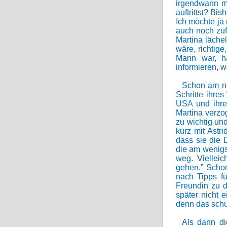
irgendwann ma
auftrittst? Bi
Ich möchte ja 
auch noch zuf
Martina läche
wäre, richtig
Mann war, ha
informieren, 
Schon am nä
Schritte ihre
USA und ihre 
Martina verzo
zu wichtig un
kurz mit Astri
dass sie die 
die am wenigs
weg. Vielleic
gehen.” Schon
nach Tipps fü
Freundin zu d
später nicht 
denn das schub
Als dann die