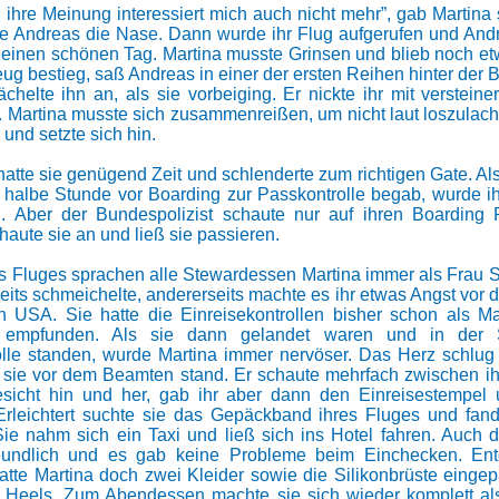
 ihre Meinung interessiert mich auch nicht mehr”, gab Martina s
e Andreas die Nase. Dann wurde ihr Flug aufgerufen und An
h einen schönen Tag. Martina musste Grinsen und blieb noch etw
eug bestieg, saß Andreas in einer der ersten Reihen hinter der 
chelte ihn an, als sie vorbeiging. Er nickte ihr mit versteine
. Martina musste sich zusammenreißen, um nicht laut loszulac
 und setzte sich hin.
 hatte sie genügend Zeit und schlenderte zum richtigen Gate. Al
 halbe Stunde vor Boarding zur Passkontrolle begab, wurde i
. Aber der Bundespolizist schaute nur auf ihren Boarding P
aute sie an und ließ sie passieren.
 Fluges sprachen alle Stewardessen Martina immer als Frau 
eits schmeichelte, andererseits machte es ihr etwas Angst vor 
n USA. Sie hatte die Einreisekontrollen bisher schon als 
empfunden. Als sie dann gelandet waren und in der 
olle standen, wurde Martina immer nervöser. Das Herz schlug i
 sie vor dem Beamten stand. Er schaute mehrfach zwischen 
sicht hin und her, gab ihr aber dann den Einreisestempel u
rleichtert suchte sie das Gepäckband ihres Fluges und fan
 Sie nahm sich ein Taxi und ließ sich ins Hotel fahren. Auch d
freundlich und es gab keine Probleme beim Einchecken. Ent
tte Martina doch zwei Kleider sowie die Silikonbrüste einge
 Heels. Zum Abendessen machte sie sich wieder komplett al