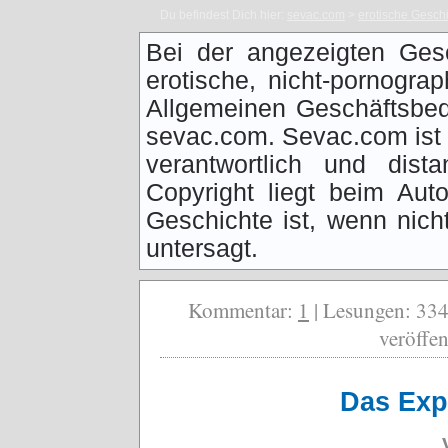
Du befindest Dich hier:
sevac.com
>
erotische Gesch
Bei der angezeigten Ges
erotische, nicht-pornogra
Allgemeinen Geschäftsbed
sevac.com. Sevac.com ist f
verantwortlich und dist
Copyright liegt beim Auto
Geschichte ist, wenn nich
untersagt.
Kommentar:
1
| Lesungen: 334
veröffen
Das Expe