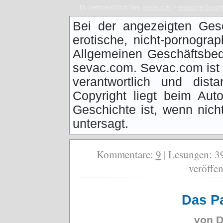
Du befindest Dich hier:
sevac.com
>
erotische Gesch
Bei der angezeigten Ges
erotische, nicht-pornogra
Allgemeinen Geschäftsbed
sevac.com. Sevac.com ist f
verantwortlich und dist
Copyright liegt beim Auto
Geschichte ist, wenn nich
untersagt.
Kommentare:
9
| Lesungen: 39
veröffen
Das Pa
von
D