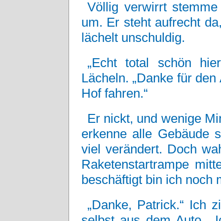
Völlig verwirrt stemm
um. Er steht aufrecht d
lächelt unschuldig.
„Echt total schön hi
Lächeln. „Danke für den
Hof fahren.“
Er nickt, und wenige M
erkenne alle Gebäude so
viel verändert. Doch wa
Raketenstartrampe mitt
beschäftigt bin ich noch 
„Danke, Patrick.“ Ich 
selbst aus dem Auto. „I