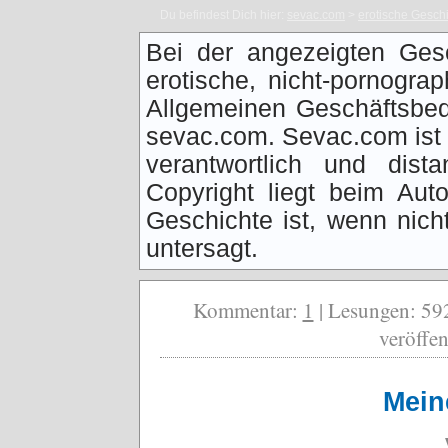
Du befindest Dich hier:
sevac.com
>
erotische Gesch
Bei der angezeigten Ges
erotische, nicht-pornogra
Allgemeinen Geschäftsbed
sevac.com. Sevac.com ist f
verantwortlich und dist
Copyright liegt beim Auto
Geschichte ist, wenn nich
untersagt.
Kommentar:
1
| Lesungen: 592
veröffen
Mein