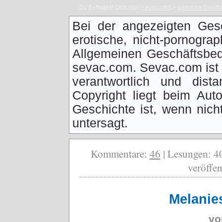
Du befindest Dich hier:
sevac.com
>
erotische Gesch
Bei der angezeigten Ges
erotische, nicht-pornogra
Allgemeinen Geschäftsbed
sevac.com. Sevac.com ist f
verantwortlich und dist
Copyright liegt beim Auto
Geschichte ist, wenn nich
untersagt.
Kommentare:
46
| Lesungen: 40
veröffen
Melanie
v