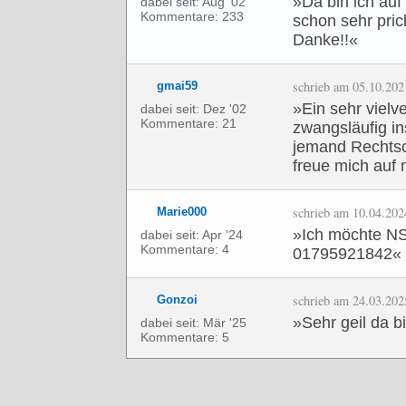
»Da bin ich auf
dabei seit: Aug '02
Kommentare: 233
schon sehr pric
Danke!!«
schrieb am 05.10.202
gmai59
»Ein sehr viel
dabei seit: Dez '02
Kommentare: 21
zwangsläufig i
jemand Rechtsc
freue mich auf 
schrieb am 10.04.202
Marie000
»Ich möchte N
dabei seit: Apr '24
Kommentare: 4
01795921842«
schrieb am 24.03.202
Gonzoi
»Sehr geil da b
dabei seit: Mär '25
Kommentare: 5