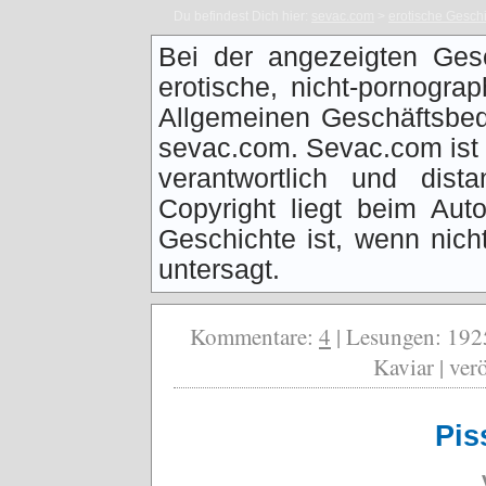
Du befindest Dich hier:
sevac.com
>
erotische Gesch
Bei der angezeigten Ges
erotische, nicht-pornogra
Allgemeinen Geschäftsbed
sevac.com. Sevac.com ist f
verantwortlich und dist
Copyright liegt beim Auto
Geschichte ist, wenn nich
untersagt.
Kommentare:
4
| Lesungen: 1925
Kaviar | ver
Pis