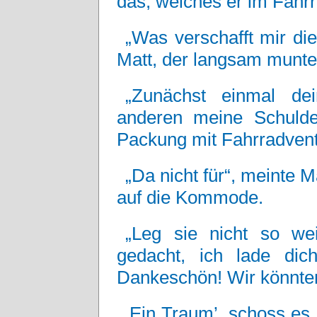
das, welches er im Fahr
„Was verschafft mir di
Matt, der langsam munte
„Zunächst einmal dei
anderen meine Schulden
Packung mit Fahrradvent
„Da nicht für“, meinte M
auf die Kommode.
„Leg sie nicht so wei
gedacht, ich lade dic
Dankeschön! Wir könnten
‚Ein Traum’, schoss es