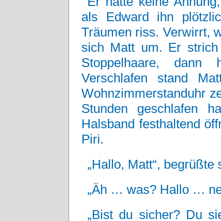
Er hatte keine Ahnung,
als Edward ihn plötzl
Träumen riss. Verwirrt, 
sich Matt um. Er strich
Stoppelhaare, dann h
Verschlafen stand Mat
Wohnzimmerstanduhr zeig
Stunden geschlafen h
Halsband festhaltend öff
Piri.
„Hallo, Matt“, begrüßte s
„Äh … was? Hallo … nee,
„Bist du sicher? Du si