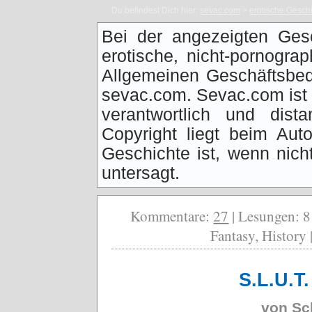
Du befindest Dich hier:
sevac.com
>
erotische Gesch
Bei der angezeigten Ges
erotische, nicht-pornogra
Allgemeinen Geschäftsbed
sevac.com. Sevac.com ist f
verantwortlich und dist
Copyright liegt beim Auto
Geschichte ist, wenn nich
untersagt.
Kommentare:
27
| Lesungen: 8
Fantasy, History 
S.L.U.T.
von
Sc