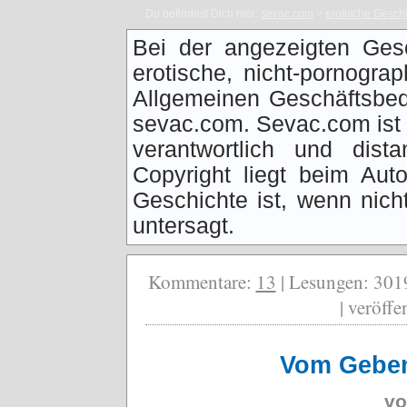
Du befindest Dich hier:
sevac.com
>
erotische Gesch
Bei der angezeigten Ges
erotische, nicht-pornogra
Allgemeinen Geschäftsbed
sevac.com. Sevac.com ist f
verantwortlich und dist
Copyright liegt beim Auto
Geschichte ist, wenn nich
untersagt.
Kommentare:
13
| Lesungen: 3019
| veröff
Vom Geben
v