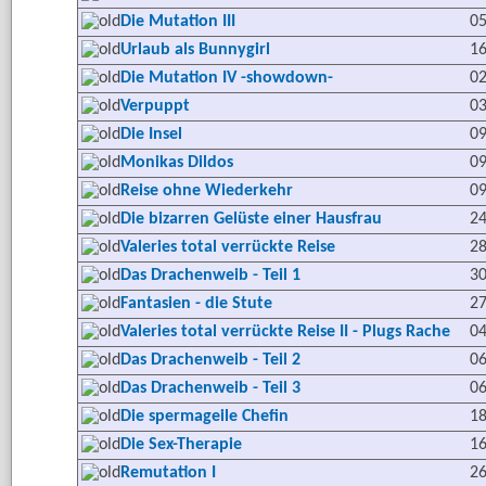
Die Mutation III
05
Urlaub als Bunnygirl
16
Die Mutation IV -showdown-
02
Verpuppt
03
Die Insel
09
Monikas Dildos
09
Reise ohne Wiederkehr
09
Die bizarren Gelüste einer Hausfrau
24
Valeries total verrückte Reise
28
Das Drachenweib - Teil 1
30
Fantasien - die Stute
27
Valeries total verrückte Reise II - Plugs Rache
04
Das Drachenweib - Teil 2
06
Das Drachenweib - Teil 3
06
Die spermageile Chefin
18
Die Sex-Therapie
16
Remutation I
26