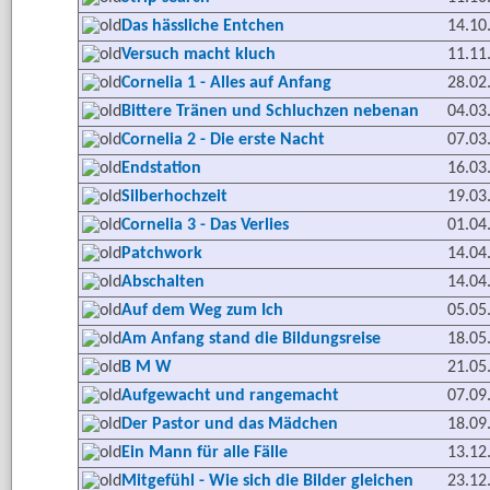
Das hässliche Entchen
14.10
Versuch macht kluch
11.11
Cornelia 1 - Alles auf Anfang
28.02
Bittere Tränen und Schluchzen nebenan
04.03
Cornelia 2 - Die erste Nacht
07.03
Endstation
16.03
Silberhochzeit
19.03
Cornelia 3 - Das Verlies
01.04
Patchwork
14.04
Abschalten
14.04
Auf dem Weg zum Ich
05.05
Am Anfang stand die Bildungsreise
18.05
B M W
21.05
Aufgewacht und rangemacht
07.09
Der Pastor und das Mädchen
18.09
Ein Mann für alle Fälle
13.12
Mitgefühl - Wie sich die Bilder gleichen
23.12