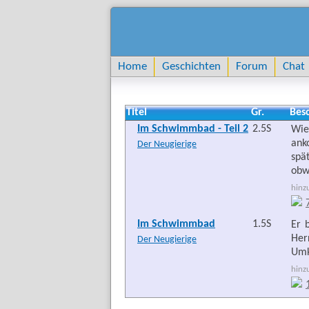
Home
Geschichten
Forum
Chat
Titel
Gr.
Bes
Im Schwimmbad - Teil 2
2.5S
Wie
ank
Der Neugierige
spä
obw
hinz
Im Schwimmbad
1.5S
Er 
Her
Der Neugierige
Umk
hinz