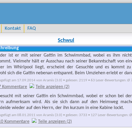
Kontakt
FAQ
Schwul
chreibung
der ist er mit seiner Gattin im Schwimmbad, wobei es ihm nich
ommt. Vielmehr hält er Ausschau nach seiner Bekanntschaft von ein
ter im Whirlpool liegt, erscheint der Gesuchte und es kommt zu
ohl sich die Gattin nebenan entspannt. Beim Umziehen erlebt er dann
ugefügt am 17.09.2014 von Aramis (3.0) • gelesen: 2119 • 63 Leser-Bewertungen: Ø 7
7 Kommentare
Teile anzeigen (2)
besucht mit seiner Gattin ein Schwimmbad, wobei er schon bei der
rn aufmerksam wird. Als sie sich dann auf den Heimweg machen 
leide wieder auf den Herrn, der ihn kurzum in eine Kabine lockt.
ugefügt am 08.01.2011 von Aramis (3.0) • gelesen: 3733 • 127 Leser-Bewertungen: Ø 
10 Kommentare
Teile anzeigen (2)