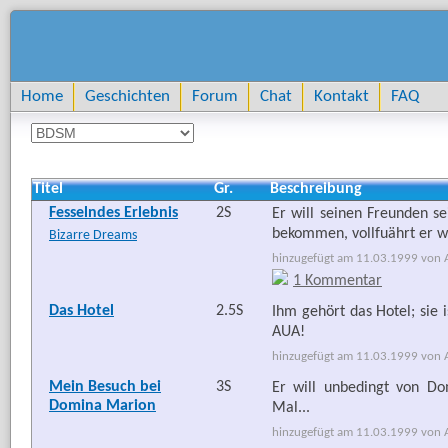
Home
Geschichten
Forum
Chat
Kontakt
FAQ
Titel
Gr.
Beschreibung
Fesselndes Erlebnis
2S
Er will seinen Freunden se
bekommen, vollfuährt er w
Bizarre Dreams
hinzugefügt am 11.03.1999 von Ar
1 Kommentar
Das Hotel
2.5S
Ihm gehört das Hotel; sie 
AUA!
hinzugefügt am 11.03.1999 von Ar
Mein Besuch bei
3S
Er will unbedingt von D
Domina Marion
Mal...
hinzugefügt am 11.03.1999 von Ar