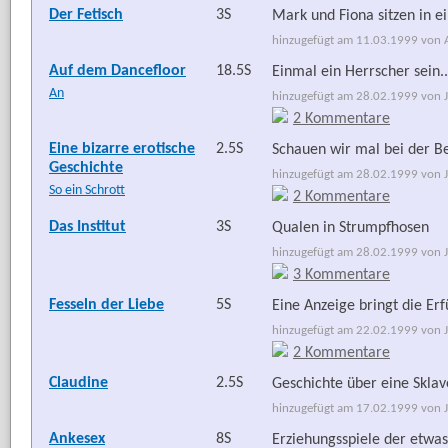
Der Fetisch
3S
Mark und Fiona sitzen in e
hinzugefügt am 11.03.1999 von Ar
Auf dem Dancefloor
18.5S
Einmal ein Herrscher sein..
An
hinzugefügt am 28.02.1999 von Je
2 Kommentare
Eine bizarre erotische
2.5S
Schauen wir mal bei der B
Geschichte
hinzugefügt am 28.02.1999 von Jo
So ein Schrott
2 Kommentare
Das Institut
3S
Qualen in Strumpfhosen
hinzugefügt am 28.02.1999 von Jo
3 Kommentare
Fesseln der Liebe
5S
Eine Anzeige bringt die Erf
hinzugefügt am 22.02.1999 von Jo
2 Kommentare
Claudine
2.5S
Geschichte über eine Skla
hinzugefügt am 17.02.1999 von Jo
Ankesex
8S
Erziehungsspiele der etwas