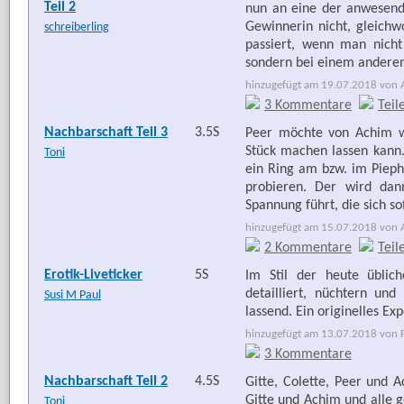
Teil 2
nun an eine der anwesende
Gewinnerin nicht, gleichwo
schreiberling
passiert, wenn man nicht 
sondern bei einem anderen
hinzugefügt am 19.07.2018 von Ar
3 Kommentare
Teil
Nachbarschaft Teil 3
3.5S
Peer möchte von Achim wi
Stück machen lassen kann.
Toni
ein Ring am bzw. im Piepha
probieren. Der wird dan
Spannung führt, die sich so
hinzugefügt am 15.07.2018 von Ar
2 Kommentare
Teil
Erotik-Liveticker
5S
Im Stil der heute üblic
detailliert, nüchtern u
Susi M Paul
lassend. Ein originelles 
hinzugefügt am 13.07.2018 von Fr
3 Kommentare
Nachbarschaft Teil 2
4.5S
Gitte, Colette, Peer und 
Gitte und Achim und alle g
Toni