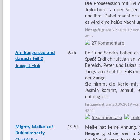
Die Probesession mit Evi 
Teilnehmer an der Soirée
und ihm. Dabei macht er z
es wird eine heiße Nacht u
hinzugefügt am 29.10.2019 von 
4037
27 Kommentare
Am Baggersee und
9.5S
Rolf und Sandra haben es 
danach Teil 2
Spaß! Endlich ruft Jan an,
Bereich. Peter und Lukas,
Traugott Meili
Jungs von Kopf bis Fuß ein
der Zunge.
Sie nimmt die Kerle mit 
Jasmin kommt, schaut "e
entjungfert.
hinzugefügt am 23.09.2019 von 
4244
6 Kommentare
Teil
Mighty Meike auf
19.5S
Meike hat keine Ahnung, 
Bukkakeparty
Neugierig ist sie, weil im