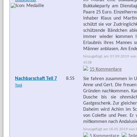
im Monat eine Bukkakepar
GhostWriter
Bukkakeparty am Dienstag 
Paare 25 Euro. Einzelherre
Inhaber Klaus und Martin
schützt sie vor Zudringlichk
schützende Bändchen able
immer wieder kommen lä
Erlaubnis ihres Mannes so
Männer anblasen. Am Ende e
hinzugefügt am 07.09.2019 von 
4538
15 Kommentare
Nachbarschaft Teil 7
8.5S
Sie fahren zusammen in Ur
Anne und Gert. Die freuen
Toni
Gründen nachkommen. Kau
Dusche bis sie ohnmächt
Gastgeschenk. Zur gleichen
Daheim wird Achim im Sc
von Colette und Peer. Er w
mitkommen nach Andalusi
hinzugefügt am 16.05.2019 von G
5 Kommentare
Teil