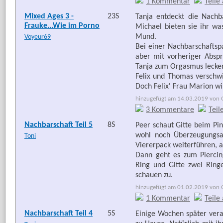
1 Kommentar
Teile
Mixed Ages 3 -
23S
Tanja entdeckt die Nach
Frauke...Wie im Porno
Michael bieten sie ihr wa
Mund.
Voyeur69
Bei einer Nachbarschaftsp
aber mit vorheriger Abspr
Tanja zum Orgasmus lecke
Felix und Thomas versch
Doch Felix' Frau Marion w
hinzugefügt am 14.03.2019 von G
3 Kommentare
Teil
Nachbarschaft Teil 5
8S
Peer schaut Gitte beim Pin
wohl noch Überzeugungsar
Toni
Viererpack weiterführen, 
Dann geht es zum Piercings
Ring und Gitte zwei Ringe
schauen zu.
hinzugefügt am 01.02.2019 von G
1 Kommentar
Teile
Nachbarschaft Teil 4
5S
Einige Wochen später ver