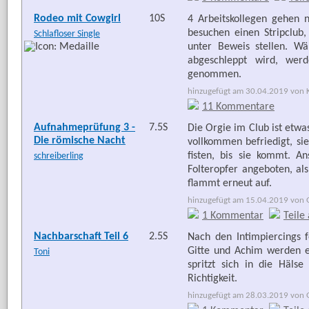
Rodeo mit Cowgirl
10S
4 Arbeitskollegen gehen 
besuchen einen Stripclub
Schlafloser Single
unter Beweis stellen. W
abgeschleppt wird, werd
genommen.
hinzugefügt am 30.04.2019 von Ka
11 Kommentare
Aufnahmeprüfung 3 -
7.5S
Die Orgie im Club ist etwas
Die römische Nacht
vollkommen befriedigt, sie
fisten, bis sie kommt. A
schreiberling
Folteropfer angeboten, al
flammt erneut auf.
hinzugefügt am 15.04.2019 von G
1 Kommentar
Teile
Nachbarschaft Teil 6
2.5S
Nach den Intimpiercings f
Gitte und Achim werden e
Toni
spritzt sich in die Häls
Richtigkeit.
hinzugefügt am 28.03.2019 von G