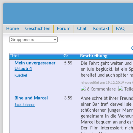
Home
Geschichten
Forum
Chat
Kontakt
FAQ
Titel
Gr.
Beschreibung
Mein unvergessener
5.5S
Die Fahrt geht weiter un
Urlaub 4
er Jule beglückt, ist ein 
bereitet und auch später n
Kuschel
hinzugefügt am 19.12.2019 von Ka
6 Kommentare
Teil
Bine und Marcel
3.5S
Anne schreibt ihrer Freun
einer Bar traf, derweil si
Jack Johnson
schüchterner junger Man
gemeinsam in die Wohnung
Marcel bequem an und es w
Der Film interessiert ni