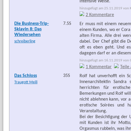
intensive Weise.
hinzugefügt am 25.11.2019 von Ka
2 Kommentare
Die Business-Trip-
7.5S
Er muss mit einem neuem
Sklavin 8: Das
einem Kunden, wo er Cora a
Wiedersehen
alten Firma. Alle drei we
schreiberling
dabei. Der Chef gibt die D
oft es eben geht. Und es
dagegen darf er an diesem 
hinzugefügt am 16.11.2019 von G
1 Kommentar
Teile
Das Schloss
35S
Rolf hat unverhofft ein 
Innenarchitektin Sandra 
Traugott Meili
herrichten für erotisc
Bemerkungen und Rolf will
nicht ablehnen kann, vor a
erotische Soirées und 
Veranstaltung.
Bei der Besichtigung der 
mit Kunden ist ihr Mott
Orgasmus rubbeln, was ihn 