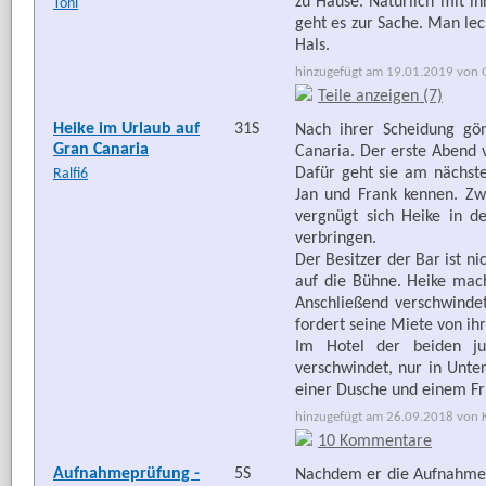
zu Hause. Natürlich mit i
Toni
geht es zur Sache. Man lec
Hals.
hinzugefügt am 19.01.2019 von G
Teile anzeigen (7)
Heike im Urlaub auf
31S
Nach ihrer Scheidung gö
Gran Canaria
Canaria. Der erste Abend v
Dafür geht sie am nächste
Ralfi6
Jan und Frank kennen. Zw
vergnügt sich Heike in 
verbringen.
Der Besitzer der Bar ist nic
auf die Bühne. Heike mac
Anschließend verschwindet
fordert seine Miete von ih
Im Hotel der beiden ju
verschwindet, nur in Unter
einer Dusche und einem Fr
hinzugefügt am 26.09.2018 von Ka
10 Kommentare
Aufnahmeprüfung -
5S
Nachdem er die Aufnahmepr