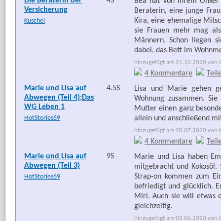
Die Beraterin der
4S
Bea hat von ihrem Onkel
Versicherung
Beraterin, eine junge Frau
Kira, eine ehemalige Mitsc
Kuschel
sie Frauen mehr mag al
Männern. Schon liegen sie
dabei, das Bett im Wohnmob
hinzugefügt am 21.10.2020 von G
4 Kommentare
Teil
Marie und Lisa auf
4.5S
Lisa und Marie gehen ge
Abwegen (Teil 4);Das
Wohnung zusammen. Sie w
WG Leben 1
Mutter einen ganz besonder
HotStories69
allein und anschließend mit
hinzugefügt am 20.07.2020 von Ka
4 Kommentare
Teil
Marie und Lisa auf
9S
Marie und Lisa haben Emm
Abwegen (Teil 3)
mitgebracht und Kokosöl. 
Strap-on kommen zum Ein
HotStories69
befriedigt und glücklich.
Miri. Auch sie will etwas
gleichzeitig.
hinzugefügt am 03.06.2020 von G