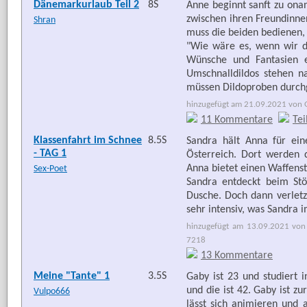
Dänemarkurlaub Teil 2
8S
Anne beginnt sanft zu ona
zwischen ihren Freundinne
Shran
muss die beiden bedienen,
"Wie wäre es, wenn wir d
Wünsche und Fantasien e
Umschnalldildos stehen na
müssen Dildoproben durch
hinzugefügt am 21.09.2021 von G
11 Kommentare
Tei
Klassenfahrt im Schnee
8.5S
Sandra hält Anna für ein
- TAG 1
Österreich. Dort werden 
Anna bietet einen Waffensti
Sex-Poet
Sandra entdeckt beim Stö
Dusche. Doch dann verletz
sehr intensiv, was Sandra i
hinzugefügt am 13.09.2021 von 
7218
13 Kommentare
Meine "Tante" 1
3.5S
Gaby ist 23 und studiert 
und die ist 42. Gaby ist z
Vulpo666
lässt sich animieren und 