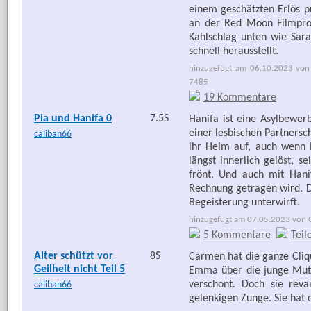
einem geschätzten Erlös pr
an der Red Moon Filmprod
Kahlschlag unten wie Sarah
schnell herausstellt.
hinzugefügt am 06.10.2023 von 
7485
19 Kommentare
Pia und Hanifa 0
7.5S
Hanifa ist eine Asylbewer
einer lesbischen Partnersc
caliban66
ihr Heim auf, auch wenn 
längst innerlich gelöst, 
frönt. Und auch mit Hani
Rechnung getragen wird. D
Begeisterung unterwirft.
hinzugefügt am 07.05.2023 von G
5 Kommentare
Teil
Alter schützt vor
8S
Carmen hat die ganze Cliq
Geilheit nicht Teil 5
Emma über die junge Mutt
verschont. Doch sie rev
caliban66
gelenkigen Zunge. Sie hat de