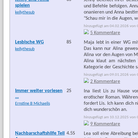
Jenny beichtet ihrer best
spielen
und Befehle befolgen. Anna 
onanieren und Anna besti
kellythesub
"Schau mir in die Augen, 
hinzugefügt am 04.02.2026 von G
5 Kommentare
Lesbische WG
8S
Maja lebt in einer WG mit 
Das kann nur Alina gewese
kellythesub
Alina vor den Augen von M
Alina klaut am nächsten 
Kategorie der Geschichte s
hinzugefügt am 09.01.2026 von G
2 Kommentare
Immer weiter vorlesen
2S
Ina liest Lis zu Hause v
...
erotischer Roman. Während s
fordert Lis. Ich kann dich n
Ernstine B Michaelis
dich wunderschön an.
hinzugefügt am 10.12.2025 von G
9 Kommentare
Nachbarschaftshilfe Teil
4.5S
Lea soll eine Abreibung be