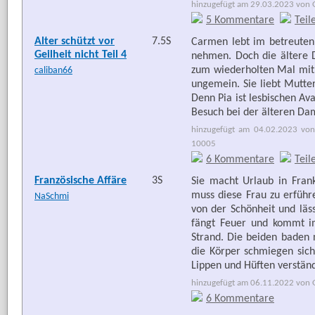
hinzugefügt am 29.03.2023 von G
5 Kommentare
Teil
Alter schützt vor
7.5S
Carmen lebt im betreuten 
Geilheit nicht Teil 4
nehmen. Doch die ältere D
zum wiederholten Mal mit 
caliban66
ungemein. Sie liebt Mutter
Denn Pia ist lesbischen Av
Besuch bei der älteren Da
hinzugefügt am 04.02.2023 von
10005
6 Kommentare
Teil
Französische Affäre
3S
Sie macht Urlaub in Frank
muss diese Frau zu erführe
NaSchmi
von der Schönheit und läs
fängt Feuer und kommt i
Strand. Die beiden baden 
die Körper schmiegen sich
Lippen und Hüften verstän
hinzugefügt am 06.11.2022 von G
6 Kommentare