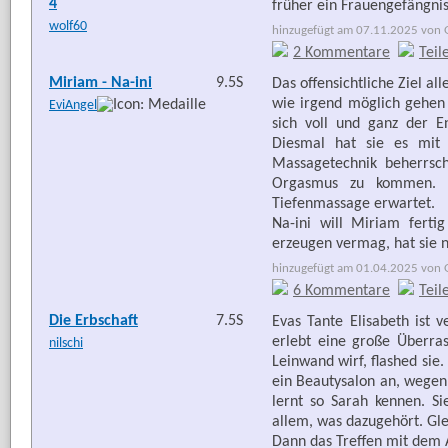
4
früher ein Frauengefängnis
wolf60
hinzugefügt am 07.11.2025 von G
2 Kommentare
Teil
Miriam - Na-ini
9.5S
Das offensichtliche Ziel a
wie irgend möglich gehen
EviAngel
sich voll und ganz der 
Diesmal hat sie es mit 
Massagetechnik beherrsc
Orgasmus zu kommen. 
Tiefenmassage erwartet.
Na-ini will Miriam fert
erzeugen vermag, hat sie n
hinzugefügt am 01.04.2025 von G
6 Kommentare
Teil
Die Erbschaft
7.5S
Evas Tante Elisabeth ist 
erlebt eine große Überra
nilschi
Leinwand wirf, flashed sie
ein Beautysalon an, wegen
lernt so Sarah kennen. S
allem, was dazugehört. Gle
Dann das Treffen mit dem A