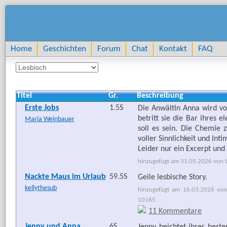
Home
Geschichten
Forum
Chat
Kontakt
FAQ
Titel
Gr.
Beschreibung
Erste Jobs
1.5S
Die Anwältin Anna wird vo
betritt sie die Bar ihres 
Maria Weinbauer
soll es sein. Die Chemie 
voller Sinnlichkeit und Intim
Leider nur ein Excerpt und
hinzugefügt am 31.05.2026 von G
Nackte Maus im Urlaub
59.5S
Geile lesbische Story.
kellythesub
hinzugefügt am 16.03.2026 von
10165
11 Kommentare
Jenny und Anna
6S