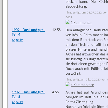
blicken kann. Die Köchi
Beobachtung.
hinzugefügt am 03.07.2022 von 
6437
1 Kommentar
1902 - Das Landgut -
12.5S
Den alltäglichen Hausunte
Teil 4
von Köslin. Edith macht im
mit dem Rohrstock von Frau
Angelika
an den Tisch und rafft ih
blassen Hintern und manch
Agnes hat inzwischen das 
sie künftig als ungestörte
sie dort einen gewaltigen Di
Doch auch mit Edith erleb
verwöhnt.
hinzugefügt am 28.10.2023 von G
4 Kommentare
1902 - Das Landgut -
4.5S
Agnes hat auf Grund des 
Teil 5
Morgen im Bett in aller Fr
Ediths Züchtigung.
Angelika
Nachts verfolgt sie über 