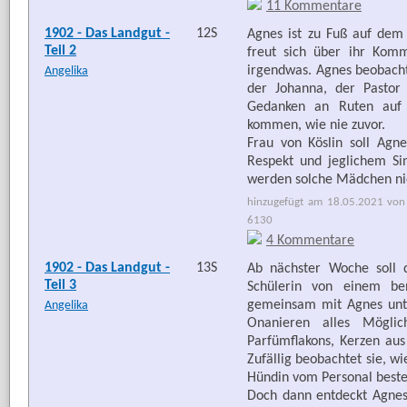
11 Kommentare
1902 - Das Landgut -
12S
Agnes ist zu Fuß auf dem
Teil 2
freut sich über ihr Kom
irgendwas. Agnes beobachte
Angelika
der Johanna, der Pastor
Gedanken an Ruten auf 
kommen, wie nie zuvor.
Frau von Köslin soll Agnes
Respekt und jeglichem Si
werden solche Mädchen niem
hinzugefügt am 18.05.2021 von 
6130
4 Kommentare
1902 - Das Landgut -
13S
Ab nächster Woche soll d
Teil 3
Schülerin von einem be
gemeinsam mit Agnes unter
Angelika
Onanieren alles Möglic
Parfümflakons, Kerzen au
Zufällig beobachtet sie, wi
Hündin vom Personal bestei
Doch dann entdeckt Agnes