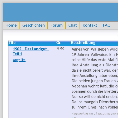
Home
Geschichten
Forum
Chat
Kontakt
FAQ
Titel
Gr.
Beschreibung
1902 - Das Landgut -
9.5S
Agnes von Walsleben wird,
Teil 1
19 Jahren Vollwaise. Ein 
seine Hilfe das erste Mal f
Angelika
Ihre Anstellung als Diens
da sie nicht bereit war, 
ihre Anstellung, aber eben
Die beiden jungen Frauen 
Nebenan wohnt Kati, die 
Spannen durch die Brette
Nur so will sie nicht enden.
Da ihr mangels Dienstherrn
zu ihrem Onkel nach Pöhle
hinzugefügt am 28.05.2020 von Ka