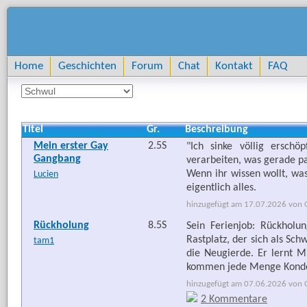
Home
Geschichten
Forum
Chat
Kontakt
FAQ
Titel
Gr.
Beschreibung
Mein erster Gay
2.5S
"Ich sinke völlig ersch
Gangbang
verarbeiten, was gerade pa
Wenn ihr wissen wollt, was 
Lucien
eigentlich alles.
hinzugefügt am 17.07.2026 von G
Rückholung
8.5S
Sein Ferienjob: Rückholu
Rastplatz, der sich als Sch
tam1
die Neugierde. Er lernt 
kommen jede Menge Kondo
hinzugefügt am 07.06.2026 von Go
2 Kommentare