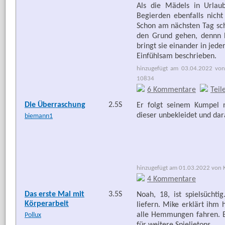
Als die Mädels in Urlau
Begierden ebenfalls nicht
Schon am nächsten Tag sch
den Grund gehen, dennn b
bringt sie einander in jede
Einfühlsam beschrieben.
hinzugefügt am 03.04.2022 von
10834
6 Kommentare
Teil
Die Überraschung
2.5S
Er folgt seinem Kumpel 
dieser unbekleidet und dar
biemann1
hinzugefügt am 01.03.2022 von Ka
4 Kommentare
Das erste Mal mit
3.5S
Noah, 18, ist spielsücht
Körperarbeit
liefern. Mike erklärt ihm 
alle Hemmungen fahren. Ei
Pollux