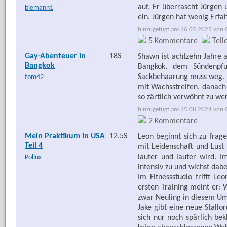
auf. Er überrascht Jürgen
biemann1
ein. Jürgen hat wenig Erfa
hinzugefügt am 16.05.2025 von G
5 Kommentare
Teil
Gay-Abenteuer in
18S
Shawn ist achtzehn Jahre 
Bangkok
Bangkok, dem Sündenpfuh
Sackbehaarung muss weg. De
tom42
mit Wachsstreifen, danach 
so zärtlich verwöhnt zu 
hinzugefügt am 15.08.2024 von G
2 Kommentare
Mein Praktikum in USA
12.5S
Leon beginnt sich zu fra
Teil 4
mit Leidenschaft und Lust
lauter und lauter wird. 
Pollux
intensiv zu und wichst dab
Im Fitnessstudio trifft L
ersten Training meint er: 
zwar Neuling in diesem Umf
Jake gibt eine neue Stall
sich nur noch spärlich be