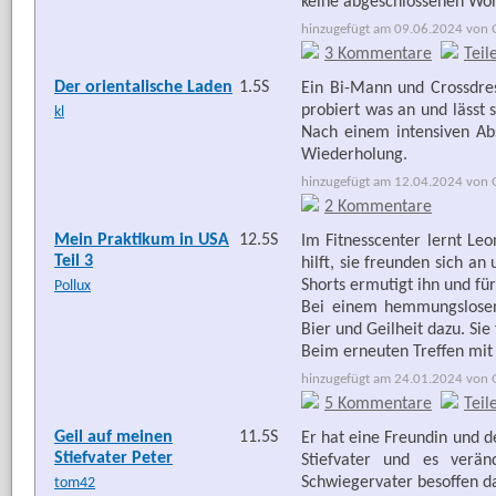
keine abgeschlossenen Wo
hinzugefügt am 09.06.2024 von G
3 Kommentare
Teil
Der orientalische Laden
1.5S
Ein Bi-Mann und Crossdre
probiert was an und lässt
kl
Nach einem intensiven Ab
Wiederholung.
hinzugefügt am 12.04.2024 von G
2 Kommentare
Mein Praktikum in USA
12.5S
Im Fitnesscenter lernt Le
Teil 3
hilft, sie freunden sich a
Shorts ermutigt ihn und fü
Pollux
Bei einem hemmungslosen
Bier und Geilheit dazu. Si
Beim erneuten Treffen mit
hinzugefügt am 24.01.2024 von G
5 Kommentare
Teil
Geil auf meinen
11.5S
Er hat eine Freundin und d
Stiefvater Peter
Stiefvater und es verän
Schwiegervater besoffen da
tom42