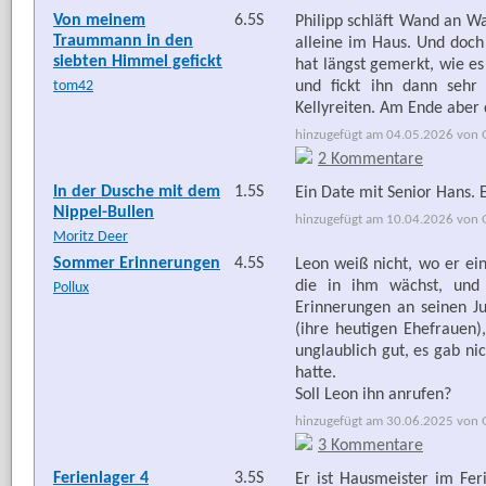
Von meinem
6.5S
Philipp schläft Wand an 
Traummann in den
alleine im Haus. Und doch 
siebten Himmel gefickt
hat längst gemerkt, wie es 
tom42
und fickt ihn dann sehr
Kellyreiten. Am Ende aber
hinzugefügt am 04.05.2026 von G
2 Kommentare
In der Dusche mit dem
1.5S
Ein Date mit Senior Hans. E
Nippel-Bullen
hinzugefügt am 10.04.2026 von G
Moritz Deer
Sommer Erinnerungen
4.5S
Leon weiß nicht, wo er ei
die in ihm wächst, und 
Pollux
Erinnerungen an seinen J
(ihre heutigen Ehefrauen)
unglaublich gut, es gab ni
hatte.
Soll Leon ihn anrufen?
hinzugefügt am 30.06.2025 von G
3 Kommentare
Ferienlager 4
3.5S
Er ist Hausmeister im Feri