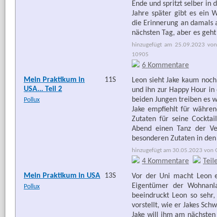
Ende und spritzt selber in 
Jahre später gibt es ein W
die Erinnerung an damals a
nächsten Tag, aber es geh
hinzugefügt am 25.09.2023 von
10905
6 Kommentare
Mein Praktikum in
11S
Leon sieht Jake kaum noch
USA... Teil 2
und ihn zur Happy Hour in
beiden Jungen treiben es 
Pollux
Jake empfiehlt für währen
Zutaten für seine Cocktai
Abend einen Tanz der Ve
besonderen Zutaten in den 
hinzugefügt am 30.05.2023 von G
4 Kommentare
Teil
Mein Praktikum in USA
13S
Vor der Uni macht Leon e
Eigentümer der Wohnanla
Pollux
beeindruckt Leon so sehr,
vorstellt, wie er Jakes Schw
Jake will ihm am nächsten