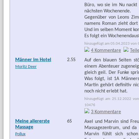
Büro, wo sie im Nu nackt
nächsten Wochenende.
Gegenüber von Leons Zimm
namens Roman zieht dort 
Und im selben Moment ko
Es folgt ein Wochenendausf
hinzugefügt am 05.04.2023 von G
4 Kommentare
Teil
Männer im Hotel
2.5S
Auf den blauen Seiten stö
einem Abenteuer zugeneigt.
Moritz Deer
gleich geil. Der Funke spr
Was folgt, ist 1A Männers
Martin gehört definitiv n
noch nicht erlebt hat.
hinzugefügt am 25.12.2022 von
10476
3 Kommentare
Meine allererste
6S
Axel und Marvin sind Freu
Massage
Massagezentrum, und da M
Marvin fühlt sich scho
Pollux