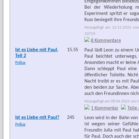
Entgegenkommen diesbezüg
Bei der Wiederholung m
Experiment spritzt er soga
Kuss besiegelt ihre Freund
hinzugefügt am 12.12.2022 von
10724
8 Kommentare
Ist es Liebe mit Paul,
15.5S
Paul lädt Leon zu einem Ur
Teil 2
Paul beichtet unterwegs
Ansonsten macht er keine A
Pollux
Dann schleppt Paul eine 
öffentlicher Toilette. Nic
Nacht treibt er es mit Pau
den beiden zur Sache. Aber 
auch den Freundinnen nicht
hinzugefügt am 28.04.2022 von G
1 Kommentar
Teile
Ist es Liebe mit Paul?
24S
Leon wird in der Bahn vo
ist wegen seiner Gefühle
Pollux
Freundin Julia mit Paul 
für Paul. Doch auch der sch