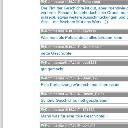
14.10.2015
- Malgretout
Der Plot der Geschichte ist gut, aber irgendwie 
verloren. Schade, besteht doch kein Grund, 
schreibt, etwas weitere Ausschmückungen und D
Also....mit frischem Mut ans Werk :-))
16.10.2015
- Xaver10
Was man als Polizist doch alles Erleben kann.
20.10.2015
- Gremlindad
nette Geschichte.
01.07.2016
- ebb2192
gut gemacht
14.07.2016
- User0198
Eine Fortsetzung wäre echt mal interessant.
14.09.2016
- Raven_Black
Schöne Geschichte, nett geschrieben
10.10.2017
- 123789
Mann was für eine tolle Geschichte!!!
14.07.2018
- gollum3