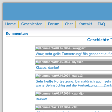
Home
Geschichten
Forum
Chat
Kontakt
FAQ
Kommentare
Geschichte "
04.06.2024
- swaggart
Wow, sehr geile Fortsetzung! Bin gespannt auf 
05.06.2024
- ulysses
Klasse, danke!
08.06.2024
- easy13
Sehr heiße Fortsetzung. Bin natürlich auch sehr 
warte Sehnsüchtig auf die Fortsetzung.......Dan
05.07.2024
- caundjo
Bravo!!
14.07.2024
- c88