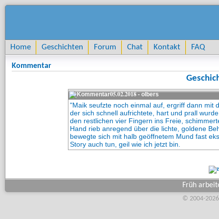
Home
Geschichten
Forum
Chat
Kontakt
FAQ
Kommentar
Geschich
05.02.2018
- olbers
"Maik seufzte noch einmal auf, ergriff dann mit
der sich schnell aufrichtete, hart und prall wu
den restlichen vier Fingern ins Freie, schimmert
Hand rieb anregend über die lichte, goldene Be
bewegte sich mit halb geöffnetem Mund fast eks
Story auch tun, geil wie ich jetzt bin.
Früh arbei
© 2004-2026,