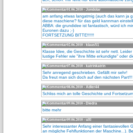
01.06.2010
- Jondolar
am anfang etwas langatmig (auch das kann ja gut s
diese maschiene? für das geld kannman einstel
ABBA: die grundidee ist fantastisch, würd ich m
Euronen dazu ;-)
FORTSETZUNG BITTE!!!!!!
02.06.2010
- klaus51
Klasse Idee, die Geschichte ist sehr nett. Leid
lustige Fehler wie "ihre Mitte erkundigte" oder d
07.06.2010
- katrinkatrin
Sehr anregend geschrieben. Gefällt mir sehr!
Da freut man sich doch auf den nächsten Part!!!
08.06.2010
- Adler44
Schliss mich an tolle Geschichte und Fortsetzum
09.06.2010
- Diedra
bitte mehr
09.06.2010
- uXI
Sehr interessanter Anfang einer fantasievollen
an mögliche Fehlfunktionen der Maschine...). Bei