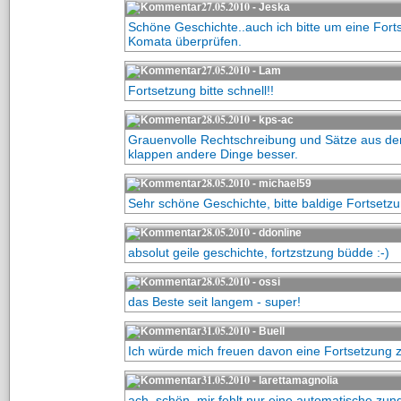
27.05.2010
- Jeska
Schöne Geschichte..auch ich bitte um eine Forts
Komata überprüfen.
27.05.2010
- Lam
Fortsetzung bitte schnell!!
28.05.2010
- kps-ac
Grauenvolle Rechtschreibung und Sätze aus dem Z
klappen andere Dinge besser.
28.05.2010
- michael59
Sehr schöne Geschichte, bitte baldige Fortsetz
28.05.2010
- ddonline
absolut geile geschichte, fortzstzung büdde :-)
28.05.2010
- ossi
das Beste seit langem - super!
31.05.2010
- Buell
Ich würde mich freuen davon eine Fortsetzung z
31.05.2010
- larettamagnolia
ach, schön. mir fehlt nur eine automatische zung