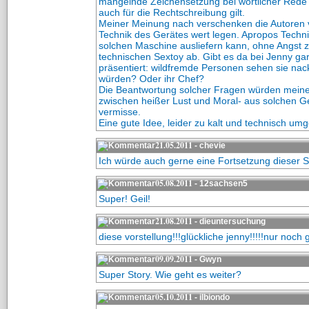
mangelnde Zeichensetzung bei wörtlicher Rede
auch für die Rechtschreibung gilt.
Meiner Meinung nach verschenken die Autoren vie
Technik des Gerätes wert legen. Apropos Technik.
solchen Maschine ausliefern kann, ohne Angst z
technischen Sextoy ab. Gibt es da bei Jenny gar
präsentiert: wildfremde Personen sehen sie na
würden? Oder ihr Chef?
Die Beantwortung solcher Fragen würden meiner
zwischen heißer Lust und Moral- aus solchen G
vermisse.
Eine gute Idee, leider zu kalt und technisch umg
21.05.2011
- chevie
Ich würde auch gerne eine Fortsetzung dieser S
05.08.2011
- 12sachsen5
Super! Geil!
21.08.2011
- dieuntersuchung
diese vorstellung!!!glückliche jenny!!!!!nur noch 
09.09.2011
- Gwyn
Super Story. Wie geht es weiter?
05.10.2011
- ilbiondo