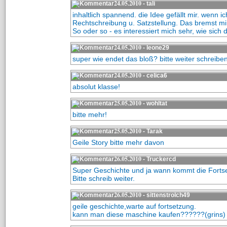
24.05.2010
- tali
inhaltlich spannend. die Idee gefällt mir. wenn i
Rechtschreibung u. Satzstellung. Das bremst mir
So oder so - es interessiert mich sehr, wie sich 
24.05.2010
- leone29
super wie endet das bloß? bitte weiter schreibe
24.05.2010
- celica6
absolut klasse!
25.05.2010
- wohltat
bitte mehr!
25.05.2010
- Tarak
Geile Story bitte mehr davon
26.05.2010
- Truckercd
Super Geschichte und ja wann kommt die Fort
Bitte schreib weiter.
26.05.2010
- sittenstrolch49
geile geschichte,warte auf fortsetzung.
kann man diese maschine kaufen??????(grins)