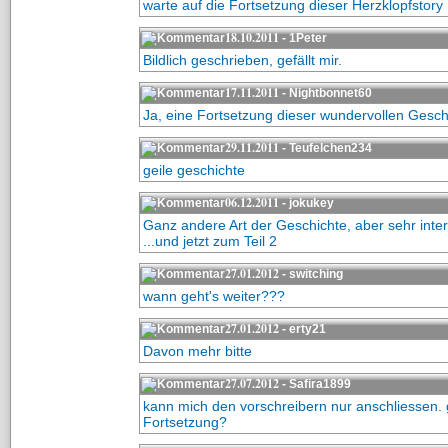
warte auf die Fortsetzung dieser Herzklopfstory
18.10.2011
- 1Peter
Bildlich geschrieben, gefällt mir.
17.11.2011
- Nightbonnet60
Ja, eine Fortsetzung dieser wundervollen Gesch
29.11.2011
- Teufelchen234
geile geschichte
06.12.2011
- jokukey
Ganz andere Art der Geschichte, aber sehr inte
...und jetzt zum Teil 2
27.01.2012
- switching
wann geht's weiter???
27.01.2012
- erty21
Davon mehr bitte
27.07.2012
- Safira1899
kann mich den vorschreibern nur anschliessen. g
Fortsetzung?