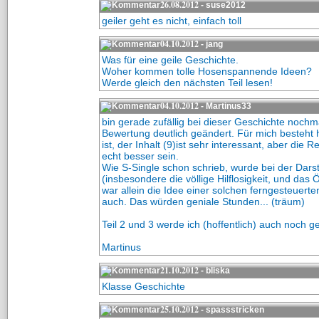
26.08.2012
- suse2012
geiler geht es nicht, einfach toll
04.10.2012
- jang
Was für eine geile Geschichte.
Woher kommen tolle Hosenspannende Ideen?
Werde gleich den nächsten Teil lesen!
04.10.2012
- Martinus33
bin gerade zufällig bei dieser Geschichte no
Bewertung deutlich geändert. Für mich besteht h
ist, der Inhalt (9)ist sehr interessant, aber d
echt besser sein.
Wie S-Single schon schrieb, wurde bei der Darst
(insbesondere die völlige Hilflosigkeit, und das 
war allein die Idee einer solchen ferngesteuert
auch. Das würden geniale Stunden... (träum)
Teil 2 und 3 werde ich (hoffentlich) auch noch g
Martinus
21.10.2012
- bliska
Klasse Geschichte
25.10.2012
- spassstricken