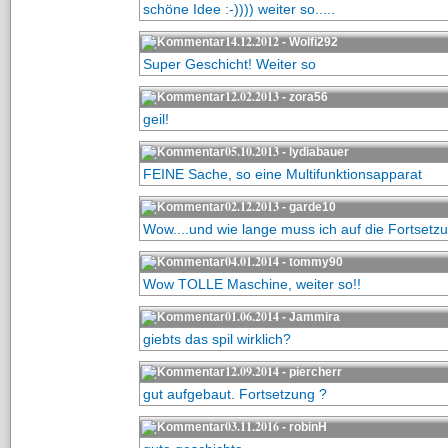
schöne Idee :-)))) weiter so.....
14.12.2012
- Wolfi292
Super Geschicht! Weiter so
12.02.2013
- zora56
geil!
05.10.2013
- lydiabauer
FEINE Sache, so eine Multifunktionsapparat
02.12.2013
- garde10
Wow....und wie lange muss ich auf die Fortsetz
04.01.2014
- tommy90
Wow TOLLE Maschine, weiter so!!
01.06.2014
- Jammira
giebts das spil wirklich?
12.09.2014
- piercherr
gut aufgebaut. Fortsetzung ?
03.11.2016
- robinH