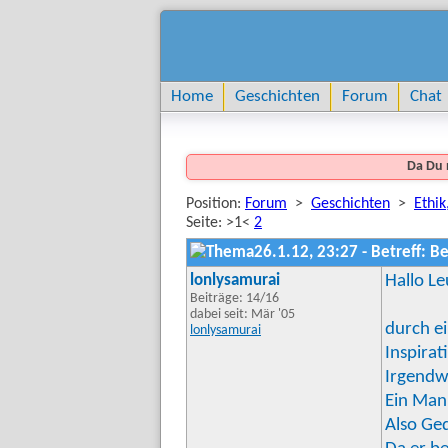
Home
Geschichten
Forum
Chat
Da Du 
Position:
Forum
>
Geschichten
>
Ethik
Seite: >1<
2
26.1.12, 23:27 - Betreff: 
lonlysamurai
Hallo Le
Beiträge: 14/16
dabei seit: Mär '05
durch ei
lonlysamurai
Inspirat
Irgendwi
Ein Mann
Also Ge