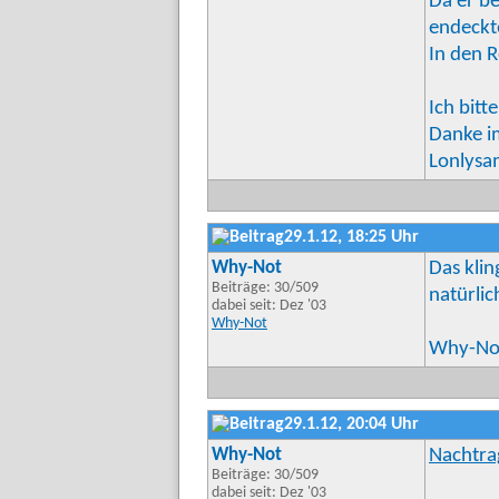
Da er be
endeckte
In den R
Ich bit
Danke i
Lonlysa
29.1.12, 18:25 Uhr
Why-Not
Das klin
Beiträge: 30/509
natürlic
dabei seit: Dez '03
Why-Not
Why-Not 
29.1.12, 20:04 Uhr
Why-Not
Nachtra
Beiträge: 30/509
dabei seit: Dez '03