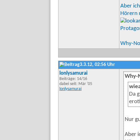
Aber ich
Hörern 
Protago
Why-No
3.3.12, 02:56 Uhr
lonlysamurai
Why-N
Beiträge: 14/16
dabei seit: Mär '05
wie
lonlysamurai
Da g
erot
Nur gu
Aber i