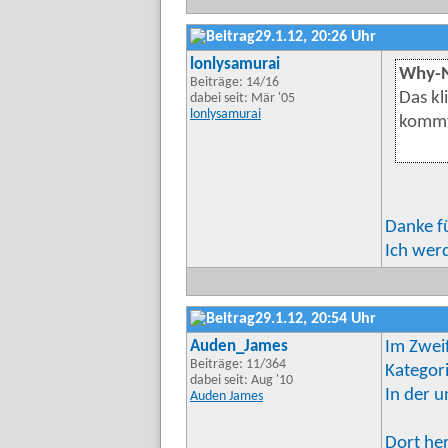
29.1.12, 20:26 Uhr
lonlysamurai
Why-N
Beiträge: 14/16
Das kl
dabei seit: Mär '05
lonlysamurai
kommt 
Danke f
Ich wer
29.1.12, 20:54 Uhr
Auden_James
Im Zweif
Beiträge: 11/364
Kategori
dabei seit: Aug '10
In der 
Auden James
Dort he