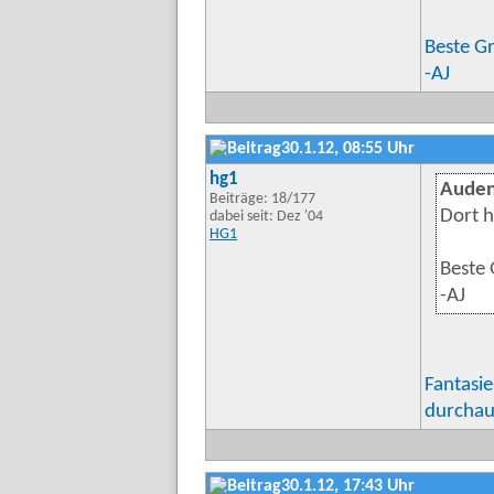
Beste G
-AJ
30.1.12, 08:55 Uhr
hg1
Auden
Beiträge: 18/177
Dort 
dabei seit: Dez '04
HG1
Beste
-AJ
Fantasi
durchaus
30.1.12, 17:43 Uhr