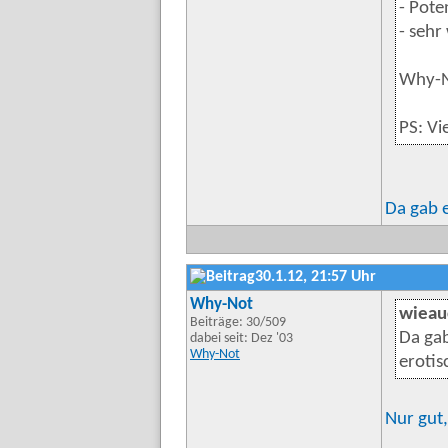
- Pote
- sehr
Why-
PS: Vi
Da gab e
30.1.12, 21:57 Uhr
Why-Not
wieau
Beiträge: 30/509
Da gab
dabei seit: Dez '03
Why-Not
erotis
Nur gut,