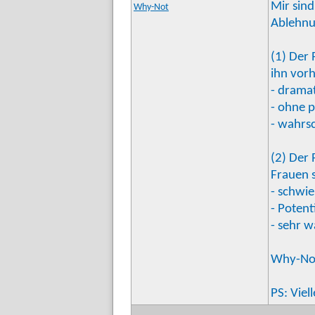
Mir sind
Why-Not
Ablehnu
(1) Der 
ihn vorh
- drama
- ohne 
- wahrsc
(2) Der 
Frauen 
- schwie
- Potent
- sehr 
Why-No
PS: Viel