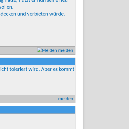
g hatte, nutzt er nun seine neu
wollen.
l abdecken und verbieten würde.
melden
icht toleriert wird. Aber es kommt
melden