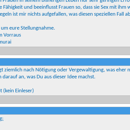
i Frauen in seinem bisherigen Leben nur sehr geringen Erfol
 Fähigkeit und beeinflusst Frauen so, dass sie Sex mit ihm 
egeln ist mir nichts aufgefallen, was diesen speziellen Fal
te um eure Stellungnahme.
m Vorraus
murai
gt ziemlich nach Nötigung oder Vergewaltigung, was eher n
h darauf an, was Du aus dieser Idee machst.
(kein Einleser)
g: