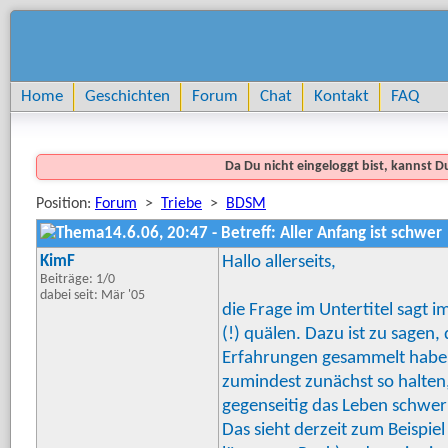
Home
Geschichten
Forum
Chat
Kontakt
FAQ
Da Du nicht eingeloggt bist, kannst 
Position:
Forum
>
Triebe
>
BDSM
14.6.06, 20:47 - Betreff: Aller Anfang ist schwer
KimF
Hallo allerseits,
Beiträge: 1/0
dabei seit: Mär '05
die Frage im Untertitel sagt 
(!) quälen. Dazu ist zu sagen
Erfahrungen gesammelt haben,
zumindest zunächst so halten, 
gegenseitig das Leben schwe
Das sieht derzeit zum Beispie