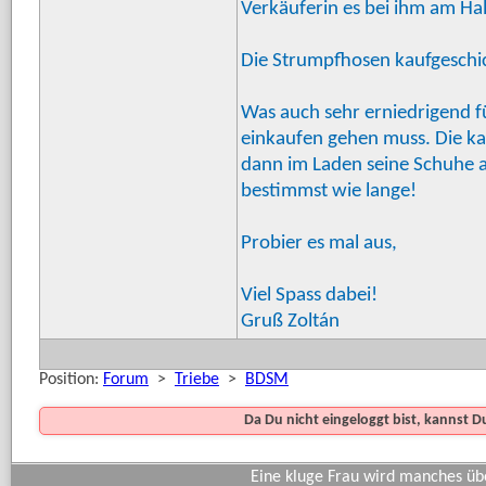
Verkäuferin es bei ihm am Ha
Die Strumpfhosen kaufgeschic
Was auch sehr erniedrigend 
einkaufen gehen muss. Die ka
dann im Laden seine Schuhe 
bestimmst wie lange!
Probier es mal aus,
Viel Spass dabei!
Gruß Zoltán
Position:
Forum
>
Triebe
>
BDSM
Da Du nicht eingeloggt bist, kannst 
Eine kluge Frau wird manches übe