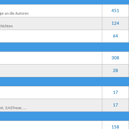
451
ge an die Autoren
124
chichten
64
308
28
17
17
t, (Un)Treue, ...
158