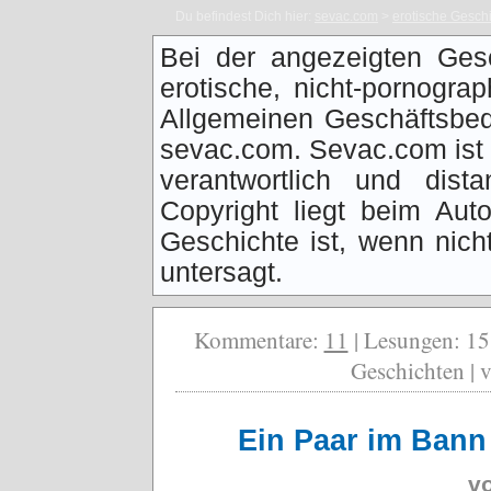
Du befindest Dich hier:
sevac.com
>
erotische Gesch
Bei der angezeigten Ges
erotische, nicht-pornogra
Allgemeinen Geschäftsbed
sevac.com. Sevac.com ist f
verantwortlich und dist
Copyright liegt beim Auto
Geschichte ist, wenn nich
untersagt.
Kommentare:
11
| Lesungen: 15
Geschichten | v
Ein Paar im Bann 
v