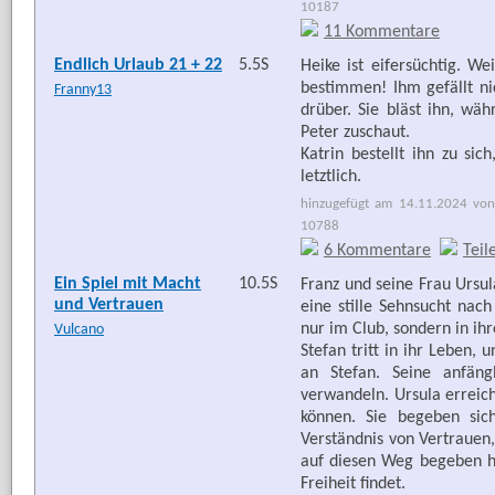
10187
11 Kommentare
Endlich Urlaub 21 + 22
5.5S
Heike ist eifersüchtig. We
bestimmen! Ihm gefällt nic
Franny13
drüber. Sie bläst ihn, wäh
Peter zuschaut.
Katrin bestellt ihn zu sic
letztlich.
hinzugefügt am 14.11.2024 von
10788
6 Kommentare
Teil
Ein Spiel mit Macht
10.5S
Franz und seine Frau Ursul
und Vertrauen
eine stille Sehnsucht nac
nur im Club, sondern in ih
Vulcano
Stefan tritt in ihr Leben
an Stefan. Seine anfängl
verwandeln. Ursula erreich
können. Sie begeben sic
Verständnis von Vertrauen,
auf diesen Weg begeben ha
Freiheit findet.