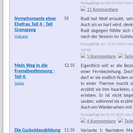
hinzugefügt am 06.09.2025 von G
11 Kommentare
Nymphomanie einer
5S
Rudi hat Wolf erlaubt, sein
Ehefrau Teil 4 - Teil
Auch als es hart wird, denkt
Grenzgang
Rudi dagegen fühlte sich 
Vulcano
nach der Session im Gutsho
hinzugefügt am 13.07.2025 von
10745
5 Kommentare
Teil
Mein Weg in die
12.5S
Eigentlich will er die Be
Fremdbestimmung -
einer Fernbeziehung. Doc
Teil 4:
darf er sie endlich ficken 
Scipio
In einer Therme macht s
erzählt sie ihm haarklein,
erleben. Er ist nicht be
sauber, während sie erzählt
Auch ein Wiedersehen mit Al
hinzugefügt am 05.01.2025 von G
6 Kommentare
Teil
Die Cuckoldausbildung
11.5S
Variante 1: Nachdem May