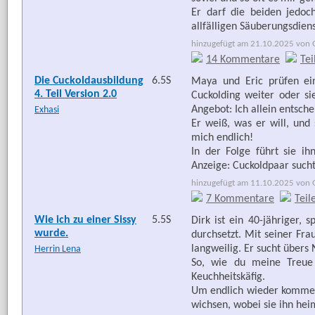
Er darf die beiden jedoc
allfälligen Säuberungsdiens
hinzugefügt am 21.10.2025 von G
14 Kommentare
Tei
Die Cuckoldausbildung
6.5S
Maya und Eric prüfen ei
4. Teil Version 2.0
Cuckolding weiter oder s
Angebot: Ich allein entsch
Exhasi
Er weiß, was er will, und 
mich endlich!
In der Folge führt sie i
Anzeige: Cuckoldpaar sucht
hinzugefügt am 11.10.2025 von G
7 Kommentare
Teil
Wie ich zu einer Sissy
5.5S
Dirk ist ein 40-jähriger,
wurde.
durchsetzt. Mit seiner Frau
langweilig. Er sucht übers 
Herrin Lena
So, wie du meine Treue 
Keuchheitskäfig.
Um endlich wieder kommen 
wichsen, wobei sie ihn heim