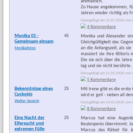
animalisch.
Zu Hause angekommen, fühl
Jahren wieder richtig als F
hinzugefügt am 31.07.2026 von G
4 Kommentare
Monika 01 -
4S
Monika und Alexander sind
Gemeinsam einsam
Gleichgültigkeit das Gegen
an die Anfangszeit, als si
Monikafotze
massiert sie ihre Klitoris
Die sie sich über die Jahr
lag und sie nicht berührte.
hinzugefügt am 22.05.2026 von G
5 Kommentare
Bekenntnisse eines
2S
Mit Irene gibt es die erst
Cuckolds
wird er geil - neben all d
Walter Severin
hinzugefügt am 14.02.2026 von G
8 Kommentare
Eine Nacht der
2S
Marcus hat eine Augenbi
Eifersucht und
Keulenpenis übernimmt. Juli
extremen Fülle
Marcus das Rätsel für J