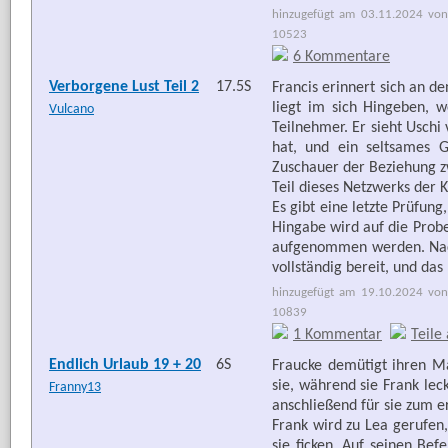
hinzugefügt am 03.11.2024 von
10523
6 Kommentare
Verborgene Lust Teil 2
17.5S
Francis erinnert sich an d
liegt im sich Hingeben, w
Vulcano
Teilnehmer. Er sieht Uschi
hat, und ein seltsames G
Zuschauer der Beziehung zw
Teil dieses Netzwerks der 
Es gibt eine letzte Prüfun
Hingabe wird auf die Probe
aufgenommen werden. Nackt 
vollständig bereit, und das 
hinzugefügt am 19.10.2024 von
10839
1 Kommentar
Teile
Endlich Urlaub 19 + 20
6S
Fraucke demütigt ihren Ma
sie, während sie Frank lec
Franny13
anschließend für sie zum e
Frank wird zu Lea gerufen,
sie ficken. Auf seinen Be