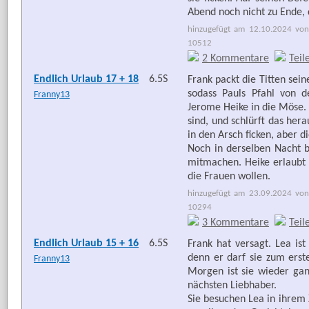
Abend noch nicht zu Ende, d
hinzugefügt am 12.10.2024 von
10512
2 Kommentare
Teil
Endlich Urlaub 17 + 18
6.5S
Frank packt die Titten sei
sodass Pauls Pfahl von 
Franny13
Jerome Heike in die Möse. 
sind, und schlürft das her
in den Arsch ficken, aber di
Noch in derselben Nacht bi
mitmachen. Heike erlaubt e
die Frauen wollen.
hinzugefügt am 23.09.2024 von
10294
3 Kommentare
Teil
Endlich Urlaub 15 + 16
6.5S
Frank hat versagt. Lea ist
denn er darf sie zum erst
Franny13
Morgen ist sie wieder gan
nächsten Liebhaber.
Sie besuchen Lea in ihrem 