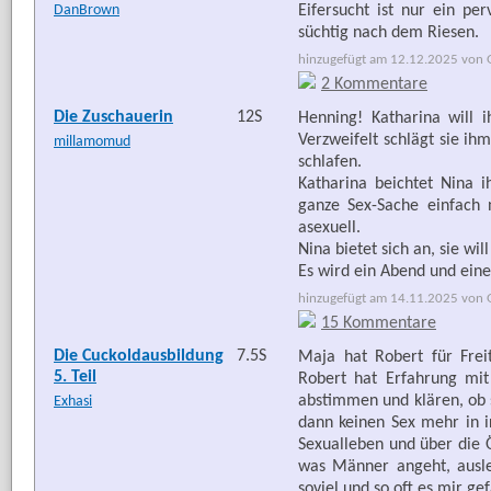
DanBrown
Eifersucht ist nur ein per
süchtig nach dem Riesen.
hinzugefügt am 12.12.2025 von G
2 Kommentare
Die Zuschauerin
12S
Henning! Katharina will 
Verzweifelt schlägt sie ih
millamomud
schlafen.
Katharina beichtet Nina i
ganze Sex-Sache einfach ni
asexuell.
Nina bietet sich an, sie wi
Es wird ein Abend und ein
hinzugefügt am 14.11.2025 von G
15 Kommentare
Die Cuckoldausbildung
7.5S
Maja hat Robert für Frei
5. Teil
Robert hat Erfahrung mit 
abstimmen und klären, ob 
Exhasi
dann keinen Sex mehr in 
Sexualleben und über die Ö
was Männer angeht, ausl
soviel und so oft es mir gef