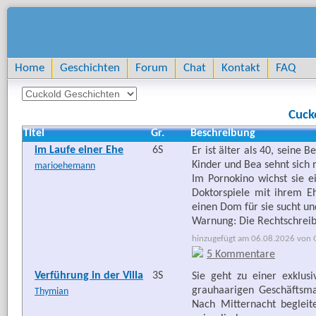
Home
Geschichten
Forum
Chat
Kontakt
FAQ
Cuck
Titel
Gr.
Beschreibung
im Laufe einer Ehe
6S
Er ist älter als 40, seine
Kinder und Bea sehnt sich
marioehemann
Im Pornokino wichst sie e
Doktorspiele mit ihrem 
einen Dom für sie sucht und 
Warnung: Die Rechtschreibu
hinzugefügt am 06.08.2026 von Go
5 Kommentare
Verführung in der Villa
3S
Sie geht zu einer exklu
grauhaarigen Geschäftsman
Thymian
Nach Mitternacht begleit