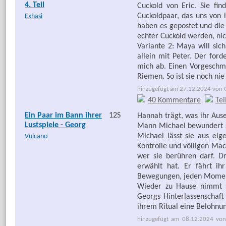
4. Teil
Cuckold von Eric. Sie fi
Cuckoldpaar, das uns von 
Exhasi
haben es gepostet und die 
echter Cuckold werden, nic
Variante 2: Maya will sich
allein mit Peter. Der for
mich ab. Einen Vorgeschm
Riemen. So ist sie noch nie
hinzugefügt am 27.12.2024 von G
40 Kommentare
Tei
Ein Paar im Bann ihrer
12S
Hannah trägt, was ihr Ause
Lustspiele - Georg
Mann Michael bewundert sie
Michael lässt sie aus ei
Vulcano
Kontrolle und völligen Mach
wer sie berühren darf. D
erwählt hat. Er fährt ih
Bewegungen, jeden Moment
Wieder zu Hause nimmt s
Georgs Hinterlassenschaft
ihrem Ritual eine Belohnun
hinzugefügt am 08.12.2024 von