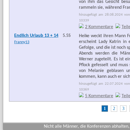
von ihm das Gesicht bes
rammeln sie, während Frank
hinzugefügt am 28.08.2024 von
10339
2 Kommentare
Teil
Endlich Urlaub 13 + 14
5.5S
Heike weckt ihren Mann F
erscheint Lady Katrin in 
Franny13
Gefolge, und die ist noch s
Abends werden die Männ
Werner zugeteilt. Es ist e
Pflock gefesselt und muss
von Melanie geblasen un
kommen, kann auch er sich 
hinzugefügt am 22.07.2024 von
10369
5 Kommentare
Teil
1
2
3
Nicht alle Männer, die Konferenzen abhalten