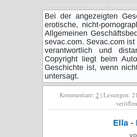
Du befindest Dich hier:
sevac.com
>
erotische Gesch
Bei der angezeigten Ges
erotische, nicht-pornogra
Allgemeinen Geschäftsbed
sevac.com. Sevac.com ist f
verantwortlich und dist
Copyright liegt beim Auto
Geschichte ist, wenn nich
untersagt.
Kommentare:
2
| Lesungen: 21
veröffen
Ella -
v