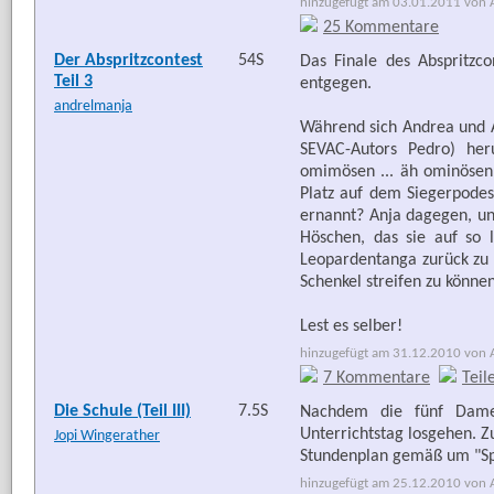
hinzugefügt am 03.01.2011 von Ar
25 Kommentare
Der Abspritzcontest
54S
Das Finale des Abspritzc
Teil 3
entgegen.
andrelmanja
Während sich Andrea und A
SEVAC-Autors Pedro) h
omimösen ... äh ominösen
Platz auf dem Siegerpodes
ernannt? Anja dagegen, unt
Höschen, das sie auf so l
Leopardentanga zurück zu
Schenkel streifen zu könne
Lest es selber!
hinzugefügt am 31.12.2010 von Ap
7 Kommentare
Teil
Die Schule (Teil III)
7.5S
Nachdem die fünf Dame
Unterrichtstag losgehen. Z
Jopi Wingerather
Stundenplan gemäß um "Spe
hinzugefügt am 25.12.2010 von Ar