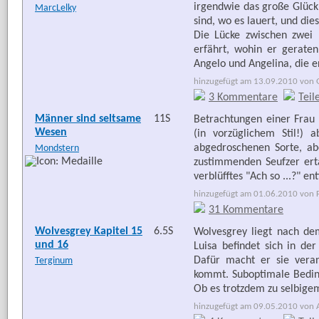
irgendwie das große Glück
MarcLelky
sind, wo es lauert, und dies
Die Lücke zwischen zwei 
erfährt, wohin er gerate
Angelo und Angelina, die e
hinzugefügt am 13.09.2010 von G
3 Kommentare
Teil
Männer sind seltsame
11S
Betrachtungen einer Frau 
Wesen
(in vorzüglichem Stil!)
abgedroschenen Sorte, ab
Mondstern
zustimmenden Seufzer ert
verblüfftes "Ach so ...?" 
hinzugefügt am 01.06.2010 von Fr
31 Kommentare
Wolvesgrey Kapitel 15
6.5S
Wolvesgrey liegt nach de
und 16
Luisa befindet sich in de
Dafür macht er sie vera
Terginum
kommt. Suboptimale Bedin
Ob es trotzdem zu selbige
hinzugefügt am 09.05.2010 von Ar