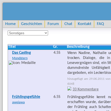
Home
Geschichten
Forum
Chat
Kontakt
FAQ
Titel
Gr.
Beschreibung
Das Casting
4.5S
Wenn Nadine, Nathalie un
trocken. Dialoge, die in
Mondstern
Lesevergnügen sind, ein Sti
dummdreiste Unfähigkeit
dargeboten, ein Leckerbisse
hinzugefügt am 29.06.2011 von 
6048
33 Kommentare
Frühlingsgefühle
6.5S
Frühlingsgefühle kennt n
erschaffen wurde, darüber
aweiawa
der Frühling auch Schatte