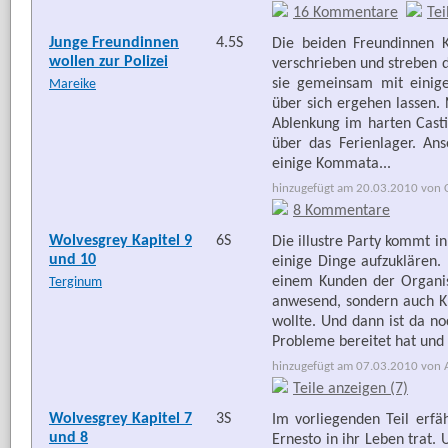
16 Kommentare
Tei
Junge Freundinnen
4.5S
Die beiden Freundinnen 
wollen zur Polizei
verschrieben und streben d
sie gemeinsam mit einige
Mareike
über sich ergehen lassen.
Ablenkung im harten Casti
über das Ferienlager. An
einige Kommata...
hinzugefügt am 20.03.2010 von Cä
8 Kommentare
Wolvesgrey Kapitel 9
6S
Die illustre Party kommt in
und 10
einige Dinge aufzuklären.
einem Kunden der Organisa
Terginum
anwesend, sondern auch K
wollte. Und dann ist da n
Probleme bereitet hat und
hinzugefügt am 07.03.2010 von Ar
Teile anzeigen (7)
Wolvesgrey Kapitel 7
3S
Im vorliegenden Teil erfä
und 8
Ernesto in ihr Leben trat.