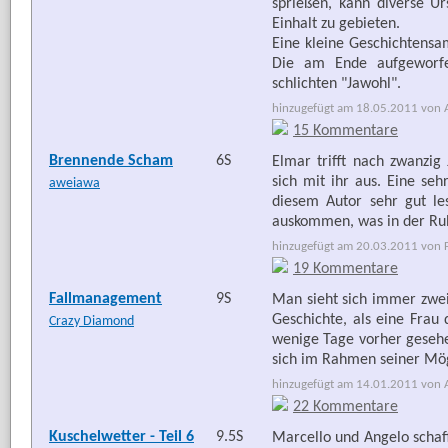
sprießen, kann diverse U
Einhalt zu gebieten.
Eine kleine Geschichtens
Die am Ende aufgeworfe
schlichten "Jawohl".
hinzugefügt am 18.05.2011 von Ar
15 Kommentare
Brennende Scham
6S
Elmar trifft nach zwanzig
sich mit ihr aus. Eine seh
aweiawa
diesem Autor sehr gut le
auskommen, was in der Rubr
hinzugefügt am 20.03.2011 von Fr
19 Kommentare
Fallmanagement
9S
Man sieht sich immer zweim
Geschichte, als eine Frau 
Crazy Diamond
wenige Tage vorher gesehen
sich im Rahmen seiner Mög
hinzugefügt am 14.01.2011 von Ar
22 Kommentare
Kuschelwetter - Teil 6
9.5S
Marcello und Angelo schaf