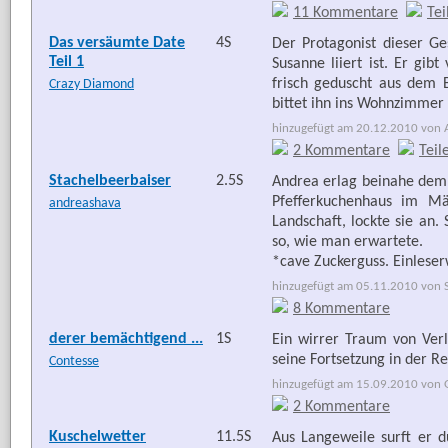
11 Kommentare
Tei
Das versäumte Date
4S
Der Protagonist dieser Ge
Teil 1
Susanne liiert ist. Er gib
frisch geduscht aus dem 
Crazy Diamond
bittet ihn ins Wohnzimmer
hinzugefügt am 20.12.2010 von Ar
2 Kommentare
Teil
Stachelbeerbaiser
2.5S
Andrea erlag beinahe dem 
Pfefferkuchenhaus im Mä
andreashava
Landschaft, lockte sie an.
so, wie man erwartete.
*cave Zuckerguss. Einleser
hinzugefügt am 05.11.2010 von Se
8 Kommentare
derer bemächtigend ...
1S
Ein wirrer Traum von Ver
seine Fortsetzung in der Re
Contesse
hinzugefügt am 15.09.2010 von G
2 Kommentare
Kuschelwetter
11.5S
Aus Langeweile surft er d