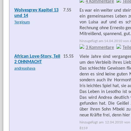
4 Kommentare
Teil
Wolvesgrey Kapitel 13
7.5S
Es war ein weiter und stei
und 14
ein gemeinsames Leben z
von Luisa auf und es sc
Terginum
Rechnung ohne Ernesto ge
Mitreißend, spannend, gut.
hinzugefügt am 14.04.2010 von Ar
3 Kommentare
Teil
African Love-Story, Teil
15.5S
Viele Jahre sind vergange
2 OHNMACHT
um den Verbleib ihres Lieb
Das schlechte Gewissen fli
andreashava
denn es sind keine guten N
sondern auch ihr Hormonh
Iris leichtes Spiel hat, sie
Das Leben in Lesotho ist s
Das wird Andrea deutlich 
gefunden hat. Die Geißel 
über ihren Sohn Mbeki zu 
neue Kräfte frei, denn hier
hinzugefügt am 12.04.2010 von 
8159