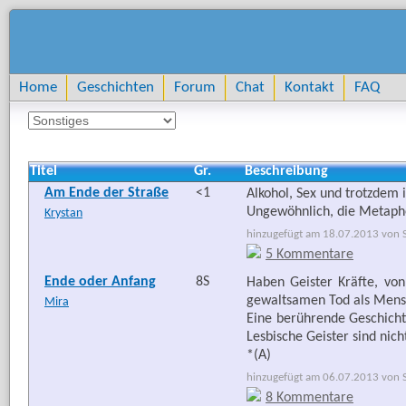
Home
Geschichten
Forum
Chat
Kontakt
FAQ
Titel
Gr.
Beschreibung
Am Ende der Straße
<1
Alkohol, Sex und trotzdem 
Ungewöhnlich, die Metapher
Krystan
hinzugefügt am 18.07.2013 von Se
5 Kommentare
Ende oder Anfang
8S
Haben Geister Kräfte, vo
gewaltsamen Tod als Mens
Mira
Eine berührende Geschicht
Lesbische Geister sind nich
*(A)
hinzugefügt am 06.07.2013 von Se
8 Kommentare