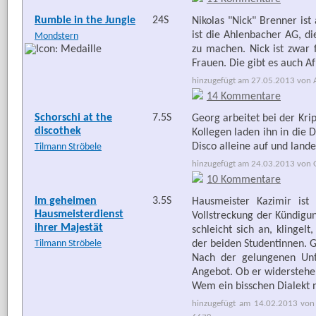
Rumble in the Jungle
24S
Nikolas "Nick" Brenner ist
ist die Ahlenbacher AG, d
Mondstern
zu machen. Nick ist zwar f
Frauen. Die gibt es auch Af
hinzugefügt am 27.05.2013 von Ar
14 Kommentare
Schorschi at the
7.5S
Georg arbeitet bei der Kri
discothek
Kollegen laden ihn in die 
Disco alleine auf und landet
Tilmann Ströbele
hinzugefügt am 24.03.2013 von G
10 Kommentare
Im geheimen
3.5S
Hausmeister Kazimir ist
Hausmeisterdienst
Vollstreckung der Kündigu
ihrer Majestät
schleicht sich an, klingelt
Tilmann Ströbele
der beiden Studentinnen. G
Nach der gelungenen Unt
Angebot. Ob er widerstehe
Wem ein bisschen Dialekt n
hinzugefügt am 14.02.2013 von 