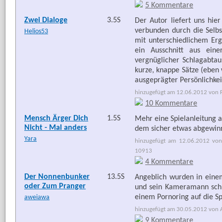
5 Kommentare
Zwei Dialoge
3.5S
Der Autor liefert uns hie
verbunden durch die Selbs
Helios53
mit unterschiedlichem Erg
ein Ausschnitt aus ein
vergnüglicher Schlagabtau
kurze, knappe Sätze (eben 
ausgeprägter Persönlichke
hinzugefügt am 12.06.2012 von Fr
10 Kommentare
Mensch Ärger Dich
1.5S
Mehr eine Spielanleitung a
Nicht - Mal anders
dem sicher etwas abgewin
Yara
hinzugefügt am 12.06.2012 von
10913
4 Kommentare
Der Nonnenbunker
13.5S
Angeblich wurden in eine
oder Zum Pranger
und sein Kameramann schle
einem Pornoring auf die S
aweiawa
hinzugefügt am 30.05.2012 von Ar
9 Kommentare