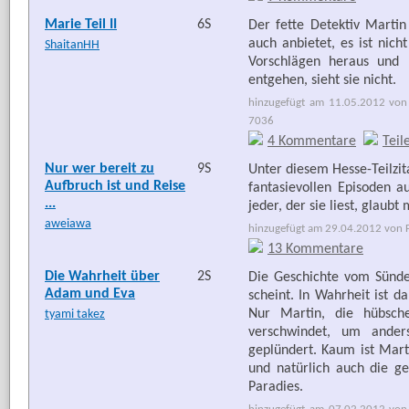
Marie Teil II
6S
Der fette Detektiv Marti
auch anbietet, es ist nich
ShaitanHH
Vorschlägen heraus und 
entgehen, sieht sie nicht.
hinzugefügt am 11.05.2012 von 
7036
4 Kommentare
Teil
Nur wer bereit zu
9S
Unter diesem Hesse-Teilzit
Aufbruch ist und Reise
fantasievollen Episoden a
...
jeder, der sie liest, glaubt 
aweiawa
hinzugefügt am 29.04.2012 von Fr
13 Kommentare
Die Wahrheit über
2S
Die Geschichte vom Sündenf
Adam und Eva
scheint. In Wahrheit ist d
Nur Martin, die hübsch
tyami takez
verschwindet, um ander
geplündert. Kaum ist Mart
und natürlich auch die ge
Paradies.