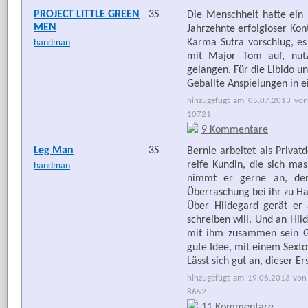
PROJECT LITTLE GREEN
3S
Die Menschheit hatte ein
MEN
Jahrzehnte erfolgloser Kon
Karma Sutra vorschlug, es
handman
mit Major Tom auf, nut
gelangen. Für die Libido u
Geballte Anspielungen in e
hinzugefügt am 05.07.2013 von
10721
9 Kommentare
Leg Man
3S
Bernie arbeitet als Priva
reife Kundin, die sich mas
handman
nimmt er gerne an, denn
Überraschung bei ihr zu Hau
Über Hildegard gerät er a
schreiben will. Und an Hil
mit ihm zusammen sein Ge
gute Idee, mit einem Sexto
Lässt sich gut an, dieser Er
hinzugefügt am 19.06.2013 von 
8652
11 Kommentare