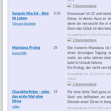
6678
9 Kommentare
Sanguis Vita Est - Blut
3.5S
Emmanuel ist 32 und wied
Ist Leben
Elena, in deren Aura er si
denn sie vernascht ihn in 
Tilmann Ströbele
Doch das Glück ist den bei
hinzugefügt am 31.01.2013 von G
2 Kommentare
Mandana Prolog
2S
Die Iranerin Mandana ist
einer stressigen Tagung 
Dana1980
mehr als zehn Jahren sind
bald in Urlaub fahren.
Ein Prolog, der nicht verrä
hinzugefügt am 13.12.2012 von
10822
2 Kommentare
Charakterficker - oder:
1S
Für eine Seite Text ganz s
das erste Mal eine
lässt uns teilhaben an s
Dirne
Dienste einer Dirne in An
rallxy
hinzugefügt am 24.10.2012 von Fr