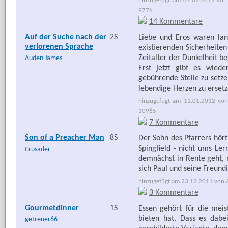
hinzugefügt am 07.02.2012 von 
9776
14 Kommentare
Auf der Suche nach der
2S
Liebe und Eros waren lan
verlorenen Sprache
existierenden Sicherheite
Zeitalter der Dunkelheit b
Auden James
Erst jetzt gibt es wied
gebührende Stelle zu setze
lebendige Herzen zu ersetz
hinzugefügt am 11.01.2012 von
10965
7 Kommentare
Son of a Preacher Man
8S
Der Sohn des Pfarrers hört
Spingfield - nicht ums Le
Crusader
demnächst in Rente geht, 
sich Paul und seine Freundi
hinzugefügt am 23.12.2011 von Ar
3 Kommentare
Gourmetdinner
1S
Essen gehört für die me
bieten hat. Dass es dabe
getreuer66