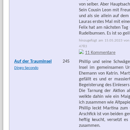
von selber. Aber Hauptsache
Sein Cousin Leon mit Freun
und als sie allein auf dem
Lauras erstes Mal mit eine
Felix hat am nächsten Tag 
Rudelbumsen. Es ist so gei
hinzugefügt am 15.05.2023 von 
4783
11 Kommentare
Auf der Trauminsel
24S
Phillip und seine Schwä
Insel im gemeinsamen Url
Dingo Secondo
Ehemann von Katrin. Mart
gefällt es und er massie
Begeisterung des Einlesers
Die Tarnung der Aktion al
welkte dahin wie ein Maig
ich zusammen wie Altpapier
Phillip leckt Martina zum
Arschfick ist von beiden g
heftig keucht, versetzt 
zusammen.