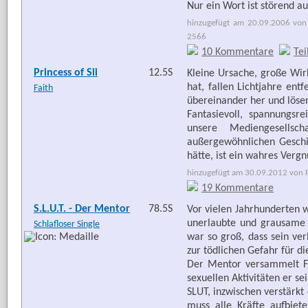
Nur ein Wort ist störend au
hinzugefügt am 20.09.2006 von 
2566
10 Kommentare
Tei
Princess of Sii
12.5S
Kleine Ursache, große Wirk
hat, fallen Lichtjahre ent
Faith
übereinander her und lös
Fantasievoll, spannungsre
unsere Mediengesells
außergewöhnlichen Geschic
hätte, ist ein wahres Verg
hinzugefügt am 30.09.2012 von Fr
19 Kommentare
S.L.U.T. - Der Mentor
78.5S
Vor vielen Jahrhunderten w
unerlaubte und grausame
Schlafloser Single
war so groß, dass sein ver
zur tödlichen Gefahr für di
Der Mentor versammelt Fr
sexuellen Aktivitäten er se
SLUT, inzwischen verstärkt 
muss alle Kräfte aufbiet