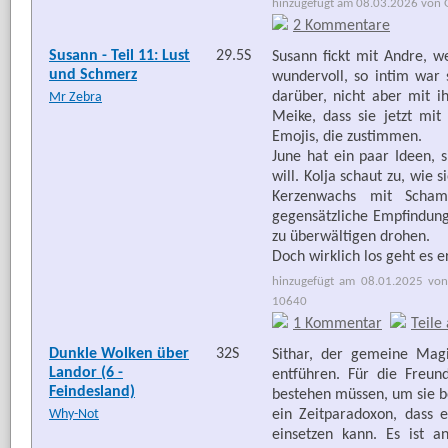
hinzugefügt am 08.03.2026 von G
2 Kommentare
Susann - Teil 11: Lust
29.5S
Susann fickt mit Andre, w
und Schmerz
wundervoll, so intim war
darüber, nicht aber mit i
Mr Zebra
Meike, dass sie jetzt mi
Emojis, die zustimmen.
June hat ein paar Ideen, 
will. Kolja schaut zu, wie 
Kerzenwachs mit Scham
gegensätzliche Empfindun
zu überwältigen drohen.
Doch wirklich los geht es e
hinzugefügt am 08.01.2025 von
10640
1 Kommentar
Teile
Dunkle Wolken über
32S
Sithar, der gemeine Magi
Landor (6 -
entführen. Für die Freun
Feindesland)
bestehen müssen, um sie b
Why-Not
ein Zeitparadoxon, dass e
einsetzen kann. Es ist a