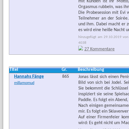
mit Kunden ist ihr Mott
Orgasmus rubbeln, was ihn 
Die Probesession mit Evi 
Teilnehmer an der Soirée
und ihm. Dabei macht er z
es wird eine heiße Nacht u
hinzugefügt am 29.10.2019 von 
4038
27 Kommentare
Titel
Gr.
Beschreibung
Hannahs Fänge
86S
Jonas lässt sich einen Pen
Bild von sich bei Jodel. S
millamomud
Sie bekommt die Schlüssel 
inspiziert sie seine Spiels
Paddle. Es folgt ein Abend,
Nach einigen gemeinsamen 
mir. Es folgt ein Sklavenve
Auf einer Firmenfeier ko
wird: Es geht nicht um Mac