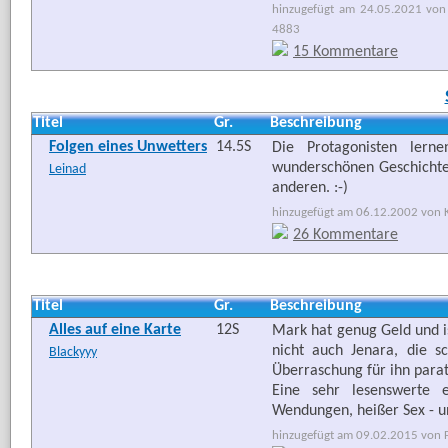
hinzugefügt am 24.05.2021 von 
4883
15 Kommentare
Titel
Gr.
Beschreibung
Folgen eines Unwetters
14.5S
Die Protagonisten lerne
wunderschönen Geschichte 
Leinad
anderen. :-)
hinzugefügt am 06.12.2002 von Ka
26 Kommentare
Titel
Gr.
Beschreibung
Alles auf eine Karte
12S
Mark hat genug Geld und i
nicht auch Jenara, die s
Blackyyy
Überraschung für ihn parat 
Eine sehr lesenswerte e
Wendungen, heißer Sex - u
hinzugefügt am 09.02.2015 von Fr