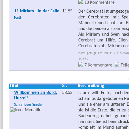
13 Kommentare
11 Miriam - in der Falle
11.5S
Der Cerebrat ist umgezog
den Cerebraten mit Sper
Faith
Männerfreundschaft an. B
und die beiden als Samens
Als Miriam und Sven nach 
Cerebrat um Hilfe. Ellen
Cerebraten ab. Miriam und
hinzugefügt am 20.01.2016 von 
10339
7 Kommentare
Teil
Titel
Gr.
Beschreibung
Willkommen an Bord.
58.5S
Laura will Felix, nachd
Hurrei!
schamlos dargebotenen Reiz
und sie eher am unteren En
Schlafloser Single
sie ist die Erste, die er 
Badeanzug dabei, gebade
nannten. Sie ist beeindruc
komplett im Mund aufnehm