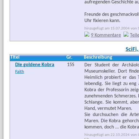
aufregenden Geschichte au
Freunde des geschmackvolle
Uhr fixieren kann.
hinzugefügt am 15.07.2004 von Se
9 Kommentare
Teil
SciFi
Titel
Gr.
Beschreibung
Die goldene Kobra
15S
Der Student der Archäol
Museumskeller. Dort finde
Faith
Heimlich probiert er das 
lebendig. Sie liegt zu eng
Kobra der Professorin zeig
zunehmenden Schmerzes. Pa
Schlange. Sie kommt, aber 
Hand, vermutet Maren.
Sie durchsuchen die Art
Maren. Die Kobra gehorcht
kommen, doch ... die Kobra 
hinzugefügt am 22.10.2024 von G