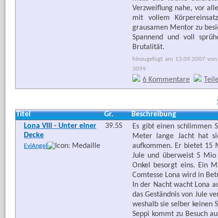
Verzweiflung nahe, vor all
mit vollem Körpereinsat
grausamen Mentor zu besie
Spannend und voll sprüh
Brutalität.
hinzugefügt am 13.09.2007 von 
3099
6 Kommentare
Teil
Titel
Gr.
Beschreibung
Lona VIII - Unter einer
39.5S
Es gibt einen schlimmen Se
Decke
Meter lange Jacht hat si
aufkommen. Er bietet 15 Mi
EviAngel
Jule und überweist 5 Mio
Onkel besorgt eins. Ein M
Comtesse Lona wird in Be
In der Nacht wacht Lona au
das Geständnis von Jule ve
weshalb sie selber keinen 
Seppi kommt zu Besuch auf