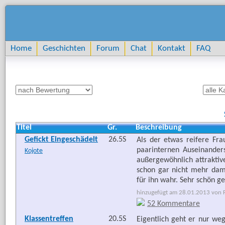
Home
Geschichten
Forum
Chat
Kontakt
FAQ
Titel
Gr.
Beschreibung
Gefickt Eingeschädelt
26.5S
Als der etwas reifere Fr
paarinternen Auseinander
Kojote
außergewöhnlich attraktive
schon gar nicht mehr dami
für ihn wahr. Sehr schön g
hinzugefügt am 28.01.2013 von Fr
52 Kommentare
Klassentreffen
20.5S
Eigentlich geht er nur we