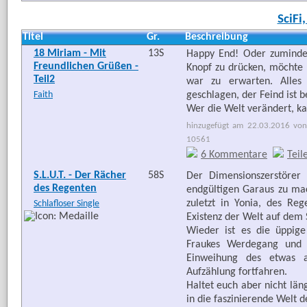
SciFi
Titel
Gr.
Beschreibung
18 Miriam - Mit
13S
Happy End! Oder zumindes
Freundlichen Grüßen -
Knopf zu drücken, möchte 
Teil2
war zu erwarten. Alles 
Faith
geschlagen, der Feind ist be
Wer die Welt verändert, ka
hinzugefügt am 22.03.2016 von 
10561
6 Kommentare
Teil
S.L.U.T. - Der Rächer
58S
Der Dimensionszerstörer
des Regenten
endgültigen Garaus zu mac
zuletzt in Yonia, des Re
Schlafloser Single
Existenz der Welt auf dem S
Wieder ist es die üppige
Fraukes Werdegang und A
Einweihung des etwas an
Aufzählung fortfahren.
Haltet euch aber nicht län
in die faszinierende Welt d