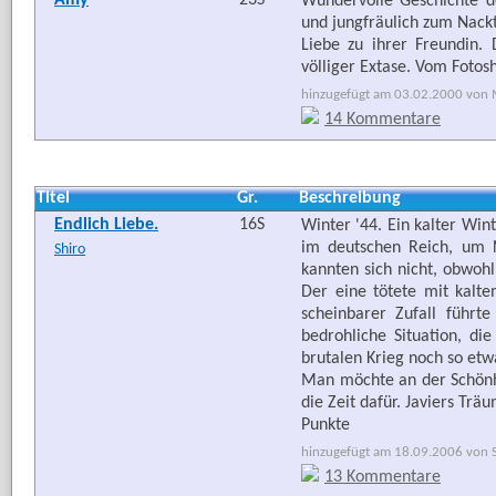
Amy
23S
Wundervolle Geschichte d
und jungfräulich zum Nackt
Liebe zu ihrer Freundin. 
völliger Extase. Vom Fotos
hinzugefügt am 03.02.2000 von M
14 Kommentare
Titel
Gr.
Beschreibung
Endlich Liebe.
16S
Winter '44. Ein kalter Wi
im deutschen Reich, um N
Shiro
kannten sich nicht, obwoh
Der eine tötete mit kalte
scheinbarer Zufall führt
bedrohliche Situation, die
brutalen Krieg noch so etw
Man möchte an der Schönhe
die Zeit dafür. Javiers Trä
Punkte
hinzugefügt am 18.09.2006 von Se
13 Kommentare