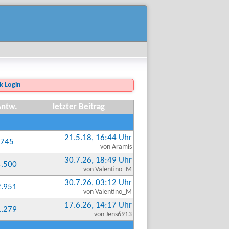
Login
Antw.
letzter Beitrag
21.5.18, 16:44 Uhr
745
von Aramis
30.7.26, 18:49 Uhr
4.500
von Valentino_M
30.7.26, 03:12 Uhr
2.951
von Valentino_M
17.6.26, 14:17 Uhr
1.279
von Jens6913