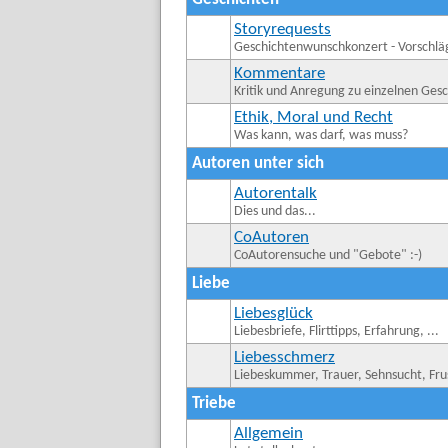
Storyrequests
Geschichtenwunschkonzert - Vorschlä
Kommentare
Kritik und Anregung zu einzelnen Ges
Ethik, Moral und Recht
Was kann, was darf, was muss?
Autoren unter sich
Autorentalk
Dies und das...
CoAutoren
CoAutorensuche und "Gebote" :-)
Liebe
Liebesglück
Liebesbriefe, Flirttipps, Erfahrung, ...
Liebesschmerz
Liebeskummer, Trauer, Sehnsucht, Frus
Triebe
Allgemein