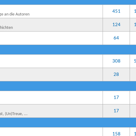
451
ge an die Autoren
124
chichten
64
308
28
17
17
t, (Un)Treue, ...
158