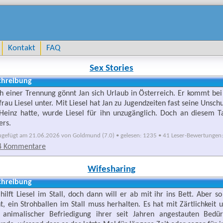
Kontakt
FAQ
Sex Stories
chreibung
h einer Trennung gönnt Jan sich Urlaub in Österreich. Er kommt be
frau Liesel unter. Mit Liesel hat Jan zu Jugendzeiten fast seine Unsc
 Heinz hatte, wurde Liesel für ihn unzugänglich. Doch an diesem Ta
ers.
ugefügt am 21.06.2026 von Goldmund (7.0) • gelesen: 1235 • 41 Leser-Bewertungen: 
4 Kommentare
Wifesharing
chreibung
 hilft Liesel im Stall, doch dann will er ab mit ihr ins Bett. Aber 
ht, ein Strohballen im Stall muss herhalten. Es hat mit Zärtlichkeit 
 animalischer Befriedigung ihrer seit Jahren angestauten Bedür