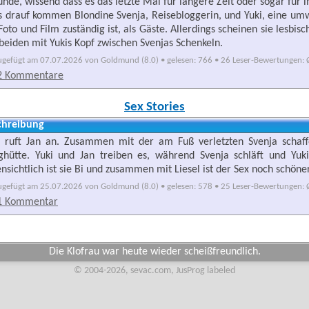
unde, wissend dass es das letzte Mal für längere Zeit oder sogar für 
s drauf kommen Blondine Svenja, Reisebloggerin, und Yuki, eine umw
Foto und Film zuständig ist, als Gäste. Allerdings scheinen sie lesbis
 beiden mit Yukis Kopf zwischen Svenjas Schenkeln.
ugefügt am 07.07.2026 von Goldmund (8.0) • gelesen: 766 • 26 Leser-Bewertungen: Ø
2 Kommentare
Sex Stories
chreibung
i ruft Jan an. Zusammen mit der am Fuß verletzten Svenja schaff
ghütte. Yuki und Jan treiben es, während Svenja schläft und Yuk
nsichtlich ist sie Bi und zusammen mit Liesel ist der Sex noch schöner
ugefügt am 25.07.2026 von Goldmund (8.0) • gelesen: 578 • 25 Leser-Bewertungen: Ø
1 Kommentar
Die Klofrau war heute wieder scheißfreundlich.
© 2004-2026, sevac.com, JusProg labeled