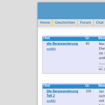
Home
Geschichten
Forum
Chat
Titel
Gr.
Bes
die Bergwanderung
8S
Nac
Ehe
wolf60
sie
and
hinz
Titel
Gr.
Bes
Die Bergwanderung
10S
Jan
Teil 2
nic
mit
wolf60