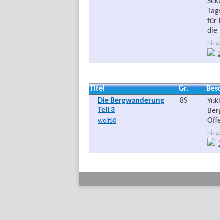
Sek
Tag
für 
die
hinz
Titel
Gr.
Bes
Die Bergwanderung
8S
Yuk
Teil 3
Ber
Offe
wolf60
hinz